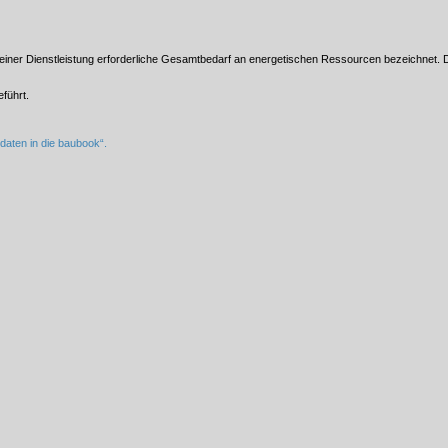
r einer Dienstleistung erforderliche Gesamtbedarf an energetischen Ressourcen bezeichnet
führt.
daten in die baubook“.