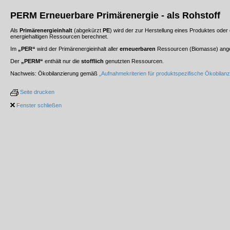
PERM
Erneuerbare Primärenergie - als Rohstoff
Als
Primärenergieinhalt
(abgekürzt
PE
) wird der zur Herstellung eines Produktes ode
energiehaltigen Ressourcen berechnet.
Im
„PER“
wird der Primärenergieinhalt aller
erneuerbaren
Ressourcen (Biomasse) ange
Der
„PERM“
enthält nur die
stofflich
genutzten Ressourcen.
Nachweis: Ökobilanzierung gemäß
„Aufnahmekriterien für produktspezifische Ökobilanz
Seite drucken
Fenster schließen