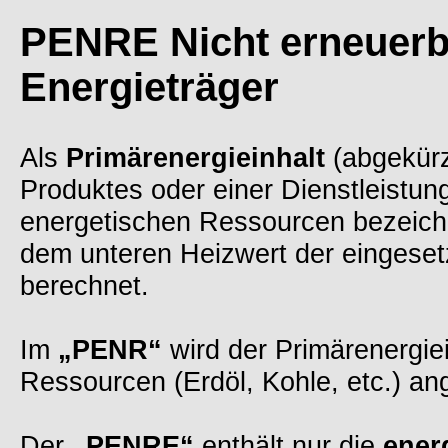
PENRE
Nicht erneuerb
Energieträger
Als
Primärenergieinhalt
(abgekür
Produktes oder einer Dienstleistun
energetischen Ressourcen bezeich
dem unteren Heizwert der eingeset
berechnet.
Im
„PENR“
wird der Primärenergiei
Ressourcen (Erdöl, Kohle, etc.) ang
Der
„PENRE“
enthält nur die
ener