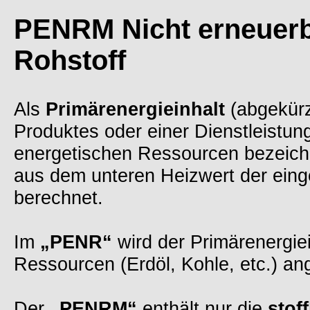
PENRM
Nicht erneuerb
Rohstoff
Als
Primärenergieinhalt
(abgekür
Produktes oder einer Dienstleistun
energetischen Ressourcen bezeich
aus dem unteren Heizwert der eing
berechnet.
Im
„PENR“
wird der Primärenergiei
Ressourcen (Erdöl, Kohle, etc.) ang
Der
„PENRM“
enthält nur die
stoff