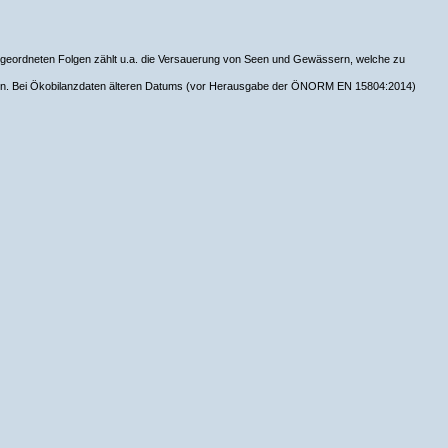
 zugeordneten Folgen zählt u.a. die Versauerung von Seen und Gewässern, welche zu
en. Bei Ökobilanzdaten älteren Datums (vor Herausgabe der ÖNORM EN 15804:2014)