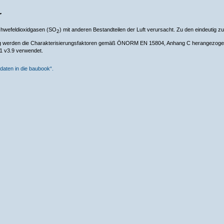
r
chwefeldioxidgasen (SO
) mit anderen Bestandteilen der Luft verursacht. Zu den eindeutig
2
nung werden die Charakterisierungsfaktoren gemäß ÖNORM EN 15804, Anhang C herangezog
1 v3.9 verwendet.
daten in die baubook“.