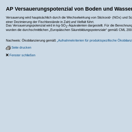
AP
Versauerungspotenzial von Boden und Wasse
Versauerung wird hauptsächlich durch die Wechselwirkung von Stickoxid- (NOx) und S
einer Dezimierung der Fischbestände in Zahl und Vielfalt führt.
Das Versauerungspotenzial wird in kg-SO
-Äquivalenten dargestellt. Für die Berech
2
wurden die durchschnittlichen „Europäischen Säurebildungspotenziale“ gemäß CML 200
Nachweis: Ökobilanzierung gemäß
„Aufnahmekriterien für produktspezifische Ökobilanz
Seite drucken
Fenster schließen