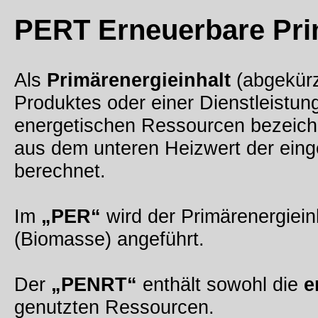
PERT
Erneuerbare Prim
Als
Primärenergieinhalt
(abgekür
Produktes oder einer Dienstleistun
energetischen Ressourcen bezeich
aus dem unteren Heizwert der eing
berechnet.
Im
„PER“
wird der Primärenergieinh
(Biomasse) angeführt.
Der
„PENRT“
enthält sowohl die
e
genutzten Ressourcen.