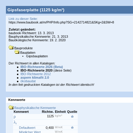
Gipsfaserplatte (1125 kg/m³)
Link zu dieser Seite:
Zuletzt geändert:
baubook-Richtwert: 13. 3. 2013
Bauphysikalische Kennwerte: 21. 3. 2013
Bauökologische Kennwerte: 19. 2. 2020
Bauprodukte
Bauplatten
•
Gipsbauplatten
Der Richtwert in allen Katalogen:
IBO-Richtwerte 2026 (Beta)
IBO-Richtwerte 2020
(diese Seite)
IBO-Richtwerte 2012
aspern klimafit 2.0
ökobaudat
In den fett gedruckten Katalogen ist der Richtwert identisch!
Kennwerte
Bauphysikalische Kennwerte
Kennwert
Richtw.
Einheit
Quelle
ρ
1125
kg/m³
λ
r
Defaultwert
0,400
W/mK
Möglicher Wert
W/mK