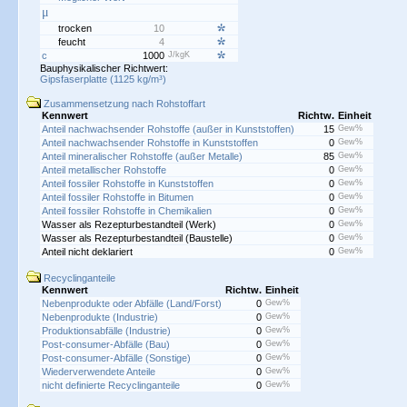
μ
trocken
10
feucht
4
c
1000
J/kgK
Bauphysikalischer Richtwert:
Gipsfaserplatte (1125 kg/m³)
Zusammensetzung nach Rohstoffart
Kennwert
Richtw.
Einheit
Anteil nachwachsender Rohstoffe (außer in Kunststoffen)
15
Gew%
Anteil nachwachsender Rohstoffe in Kunststoffen
0
Gew%
Anteil mineralischer Rohstoffe (außer Metalle)
85
Gew%
Anteil metallischer Rohstoffe
0
Gew%
Anteil fossiler Rohstoffe in Kunststoffen
0
Gew%
Anteil fossiler Rohstoffe in Bitumen
0
Gew%
Anteil fossiler Rohstoffe in Chemikalien
0
Gew%
Wasser als Rezepturbestandteil (Werk)
0
Gew%
Wasser als Rezepturbestandteil (Baustelle)
0
Gew%
Anteil nicht deklariert
0
Gew%
Recyclinganteile
Kennwert
Richtw.
Einheit
Nebenprodukte oder Abfälle (Land/Forst)
0
Gew%
Nebenprodukte (Industrie)
0
Gew%
Produktionsabfälle (Industrie)
0
Gew%
Post-consumer-Abfälle (Bau)
0
Gew%
Post-consumer-Abfälle (Sonstige)
0
Gew%
Wiederverwendete Anteile
0
Gew%
nicht definierte Recyclinganteile
0
Gew%