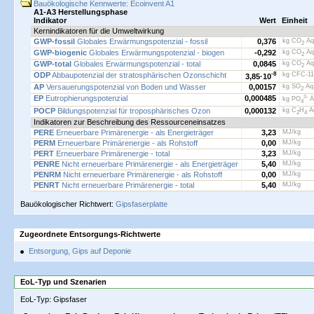
Bauökologische Kennwerte: Ecoinvent A1
A1-A3 Herstellungsphase
Indikator
Wert
Einheit
Kernindikatoren für die Umweltwirkung
GWP-fossil
Globales Erwärmungspotenzial - fossil
0,376
kg CO
Äq
2
GWP-biogenic
Globales Erwärmungspotenzial - biogen
-0,292
kg CO
Äq
2
GWP-total
Globales Erwärmungspotenzial - total
0,0845
kg CO
Äq
2
ODP
Abbaupotenzial der stratosphärischen Ozonschicht
-8
kg CFC-11
3,85·
10
AP
Versauerungspotenzial von Boden und Wasser
0,00157
kg SO
Äq.
2
EP
Eutrophierungspotenzial
0,000485
3-
kg PO
Ä
4
POCP
Bildungspotenzial für troposphärisches Ozon
0,000132
kg C
H
Äq
2
4
Indikatoren zur Beschreibung des Ressourceneinsatzes
PERE
Erneuerbare Primärenergie - als Energieträger
3,23
MJ/kg
PERM
Erneuerbare Primärenergie - als Rohstoff
0,00
MJ/kg
PERT
Erneuerbare Primärenergie - total
3,23
MJ/kg
PENRE
Nicht erneuerbare Primärenergie - als Energieträger
5,40
MJ/kg
PENRM
Nicht erneuerbare Primärenergie - als Rohstoff
0,00
MJ/kg
PENRT
Nicht erneuerbare Primärenergie - total
5,40
MJ/kg
Bauökologischer Richtwert:
Gipsfaserplatte
Zugeordnete Entsorgungs-Richtwerte
Entsorgung, Gips auf Deponie
EoL-Typ und Szenarien
EoL-Typ: Gipsfaser