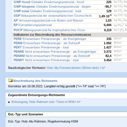
GWP-fossil
Globales Erwärmungspotenzial - fossil
225
kg CO
Äq
2
GWP-biogenic
Globales Erwärmungspotenzial - biogen
-95,7
kg CO
Äq
2
GWP-total
Globales Erwärmungspotenzial - total
129
kg CO
Äq
2
ODP
Abbaupotenzial der stratosphärischen Ozonschicht
-5
kg CFC-11
1,49·
10
AP
Versauerungspotenzial von Boden und Wasser
1,03
kg SO
Äq.
2
EP
Eutrophierungspotenzial
0,494
3-
kg PO
Ä
4
POCP
Bildungspotenzial für troposphärisches Ozon
0,119
kg C
H
Äq
2
4
Indikatoren zur Beschreibung des Ressourceneinsatzes
PERE
Erneuerbare Primärenergie - als Energieträger
335
MJ/m²
PERM
Erneuerbare Primärenergie - als Rohstoff
1.092
MJ/m²
PERT
Erneuerbare Primärenergie - total
1.427
MJ/m²
PENRE
Nicht erneuerbare Primärenergie - als Energieträger
3.372
MJ/m²
PENRM
Nicht erneuerbare Primärenergie - als Rohstoff
82,4
MJ/m²
PENRT
Nicht erneuerbare Primärenergie - total
3.454
MJ/m²
Bauökologischer Richtwert:
Holz-Alu-Fensterrahmen (90mm dick) / m²
Beschreibung des Richtwerts
Korrektur am 16.08.2021: Langtitel richtig gestellt (">= 74" statt "<= 74")
Zugeordnete Entsorgungs-Richtwerte
Entsorgung, Holz-Rahmen und -Türen in MVA / m²
EoL-Typ und Szenarien
EoL-Typ: Holz-Alu-Rahmen, Regelvermutung HSM