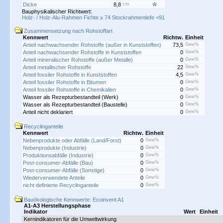
Dicke
8,8
cm
Bauphysikalischer Richtwert:
Holz- / Holz-Alu-Rahmen Fichte ≥ 74 Stockrahmentiefe <91
Zusammensetzung nach Rohstoffart
Kennwert
Richtw.
Einheit
Anteil nachwachsender Rohstoffe (außer in Kunststoffen)
73,5
Gew%
Anteil nachwachsender Rohstoffe in Kunststoffen
0
Gew%
Anteil mineralischer Rohstoffe (außer Metalle)
0
Gew%
Anteil metallischer Rohstoffe
22
Gew%
Anteil fossiler Rohstoffe in Kunststoffen
4,5
Gew%
Anteil fossiler Rohstoffe in Bitumen
0
Gew%
Anteil fossiler Rohstoffe in Chemikalien
0
Gew%
Wasser als Rezepturbestandteil (Werk)
0
Gew%
Wasser als Rezepturbestandteil (Baustelle)
0
Gew%
Anteil nicht deklariert
0
Gew%
Recyclinganteile
Kennwert
Richtw.
Einheit
Nebenprodukte oder Abfälle (Land/Forst)
0
Gew%
Nebenprodukte (Industrie)
0
Gew%
Produktionsabfälle (Industrie)
0
Gew%
Post-consumer-Abfälle (Bau)
0
Gew%
Post-consumer-Abfälle (Sonstige)
0
Gew%
Wiederverwendete Anteile
0
Gew%
nicht definierte Recyclinganteile
0
Gew%
Bauökologische Kennwerte: Ecoinvent A1
A1-A3 Herstellungsphase
Indikator
Wert
Einheit
Kernindikatoren für die Umweltwirkung