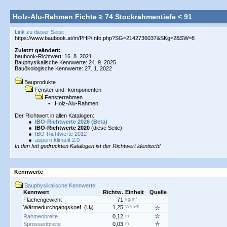
Holz-Alu-Rahmen Fichte ≥ 74 Stockrahmentiefe < 91
Link zu dieser Seite:
Zuletzt geändert:
baubook-Richtwert: 16. 8. 2021
Bauphysikalische Kennwerte: 24. 9. 2025
Bauökologische Kennwerte: 27. 1. 2022
Bauprodukte
Fenster und -komponenten
Fensterrahmen
•
Holz-Alu-Rahmen
Der Richtwert in allen Katalogen:
IBO-Richtwerte 2026 (Beta)
IBO-Richtwerte 2020
(diese Seite)
IBO-Richtwerte 2012
aspern klimafit 2.0
In den fett gedruckten Katalogen ist der Richtwert identisch!
Kennwerte
Bauphysikalische Kennwerte
Kennwert
Richtw.
Einheit
Quelle
Flächengewicht
71
kg/m²
Wärmedurchgangskoef.
(U
)
1,25
W/m²K
f
Rahmenbreite
0,12
m
Sprossenbreite
0,03
m