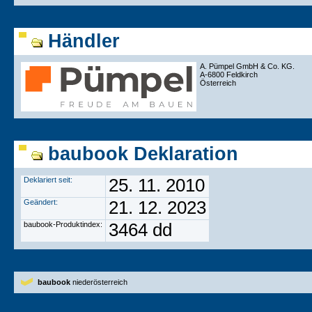
Händler
A. Pümpel GmbH & Co. KG.
A-6800 Feldkirch
Österreich
baubook Deklaration
Deklariert seit:
25. 11. 2010
Geändert:
21. 12. 2023
baubook-Produktindex:
3464 dd
baubook
niederösterreich