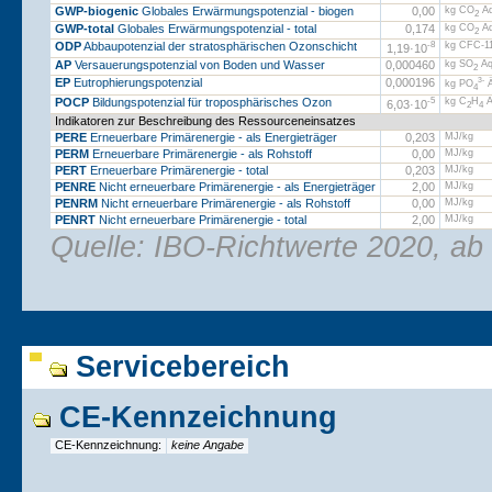
GWP-biogenic
Globales Erwärmungspotenzial - biogen
0,00
kg CO
Äq
2
GWP-total
Globales Erwärmungspotenzial - total
0,174
kg CO
Äq
2
ODP
Abbaupotenzial der stratosphärischen Ozonschicht
-8
kg CFC-11
1,19·
10
AP
Versauerungspotenzial von Boden und Wasser
0,000460
kg SO
Äq
2
EP
Eutrophierungspotenzial
0,000196
3-
kg PO
Ä
4
POCP
Bildungspotenzial für troposphärisches Ozon
-5
kg C
H
Ä
6,03·
10
2
4
Indikatoren zur Beschreibung des Ressourceneinsatzes
PERE
Erneuerbare Primärenergie - als Energieträger
0,203
MJ/kg
PERM
Erneuerbare Primärenergie - als Rohstoff
0,00
MJ/kg
PERT
Erneuerbare Primärenergie - total
0,203
MJ/kg
PENRE
Nicht erneuerbare Primärenergie - als Energieträger
2,00
MJ/kg
PENRM
Nicht erneuerbare Primärenergie - als Rohstoff
0,00
MJ/kg
PENRT
Nicht erneuerbare Primärenergie - total
2,00
MJ/kg
Quelle: IBO-Richtwerte 2020, ab
Servicebereich
CE-Kennzeichnung
CE-Kennzeichnung:
keine Angabe