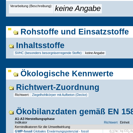
Verarbeitung (Beschreibung):
keine Angabe
Rohstoffe und Einsatzstoffe
Inhaltsstoffe
SVHC (besonders besorgniserregende Stoffe):
keine Angabe
Ökologische Kennwerte
Richtwert-Zuordnung
Richtwert:
Ziegelhohlkörper mit Aufbeton (Decke)
Ökobilanzdaten gemäß EN 158
A1-A3 Herstellungsphase
Indikator
Richtwert
Einheit
Kernindikatoren für die Umweltwirkung
GWP-fossil
Globales Erwärmungspotenzial - fossil
0,174
kg CO
Äq
2