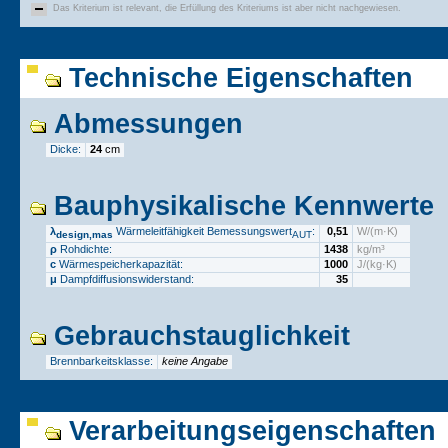
Das Kriterium ist relevant, die Erfüllung des Kriteriums ist aber nicht nachgewiesen.
Technische Eigenschaften
Abmessungen
Dicke:
24
cm
Bauphysikalische Kennwerte
λ
Wärmeleitfähigkeit Bemessungswert
:
0,51
W/(m·K)
design,mas
AUT
ρ
Rohdichte:
1438
kg/m³
c
Wärmespeicherkapazität:
1000
J/(kg·K)
μ
Dampfdiffusionswiderstand:
35
Gebrauchstauglichkeit
Brennbarkeitsklasse:
keine Angabe
Verarbeitungseigenschaften