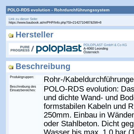
POLO-RDS evolution - Rohrdurchführungssystem
Link zu dieser Seite:
Hersteller
POLOPLAST GmbH & Co KG
A-4060 Leonding
Österreich
Beschreibung
Produktgruppen:
Rohr-/Kabeldurchführung
Beschreibung des
POLO-RDS evolution: Das 
Einsatzbereiches:
und dichte Wand- und Bod
formstabilen Kabeln und
250mm. Einbau in Wänden
oder Stahlbeton. Dicht g
Wasser bis max. 1,0 bar 