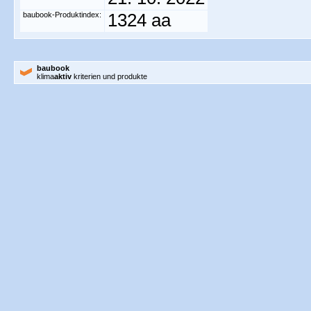
baubook-Produktindex:
1324 aa
baubook
klima
aktiv
kriterien und produkte