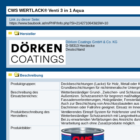
CWS WERTLACK® Venti 3 in 1 Aqua
Link zu dieser Seite:
Hersteller
Dörken Coatings GmbH & Co. KG
D-58313 Herdecke
Deutschland
Beschreibung
Produktgruppen:
Deckbeschichtungen (Lacke) für Holz, Metall oder K
Grundbeschichtungen für nichtmineralische Untergr
Beschreibung des
Wetterbeständiger Grund-, Zwischen- und Schlussan
Einsatzbereiches:
Außentüren. Schutzanstrich für begrenzt maßhaltige
Fassadenverbretterungen, Holzgeländer, Fensterlä
Auch zur Beschichtung von Anschlussbauteilen aus
Dachrinnen oder Fallrohre geeignet. Einsatz im Inne
Produktbeschreibung des
Ventilierendes Eintopf-System für Holzfenster und 
Herstellers:
Wetterbeständiger Schutzanstrich mit Langzeitwirku
Bei zu erwartenden Verfärbungen des Anstrichs durc
Verarbeitung auch ohne Zusatzprodukte möglich.
Produktbilder: