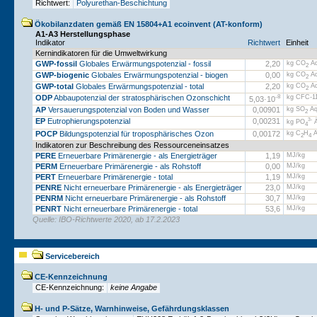
Richtwert:
Polyurethan-Beschichtung
Ökobilanzdaten gemäß EN 15804+A1 ecoinvent (AT-konform)
A1-A3 Herstellungsphase
Indikator
Richtwert
Einheit
Kernindikatoren für die Umweltwirkung
GWP-fossil
Globales Erwärmungspotenzial - fossil
2,20
kg CO
Äq
2
GWP-biogenic
Globales Erwärmungspotenzial - biogen
0,00
kg CO
Äq
2
GWP-total
Globales Erwärmungspotenzial - total
2,20
kg CO
Äq
2
ODP
Abbaupotenzial der stratosphärischen Ozonschicht
-8
kg CFC-11
5,03·
10
AP
Versauerungspotenzial von Boden und Wasser
0,00901
kg SO
Äq
2
EP
Eutrophierungspotenzial
0,00231
3-
kg PO
Ä
4
POCP
Bildungspotenzial für troposphärisches Ozon
0,00172
kg C
H
Ä
2
4
Indikatoren zur Beschreibung des Ressourceneinsatzes
PERE
Erneuerbare Primärenergie - als Energieträger
1,19
MJ/kg
PERM
Erneuerbare Primärenergie - als Rohstoff
0,00
MJ/kg
PERT
Erneuerbare Primärenergie - total
1,19
MJ/kg
PENRE
Nicht erneuerbare Primärenergie - als Energieträger
23,0
MJ/kg
PENRM
Nicht erneuerbare Primärenergie - als Rohstoff
30,7
MJ/kg
PENRT
Nicht erneuerbare Primärenergie - total
53,6
MJ/kg
Quelle: IBO-Richtwerte 2020, ab 17.2.2023
Servicebereich
CE-Kennzeichnung
CE-Kennzeichnung:
keine Angabe
H- und P-Sätze, Warnhinweise, Gefährdungsklassen