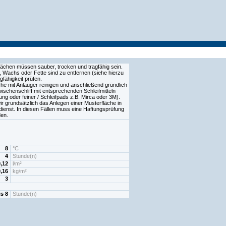
ächen müssen sauber, trocken und tragfähig sein.
Wachs oder Fette sind zu entfernen (siehe hierzu
fähigkeit prüfen.
che mit Anlauger reinigen und anschließend gründlich
ischenschliff mit entsprechenden Schleifmitteln
ung oder feiner / Schleifpads z.B. Mirca oder 3M).
 grundsätzlich das Anlegen einer Musterfläche in
enst. In diesen Fällen muss eine Haftungsprüfung
en.
8
°C
4
Stunde(n)
0,12
l/m²
0,16
kg/m²
3
is 8
Stunde(n)