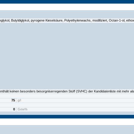
glykol, Butyldiglykol, pyrogene Kieselsäure, Polyethylenwachs, modifiziert, Octan-1-ol, et
nthält keinen besonders besorgniserregenden Stoff (SVHC) der Kandidatenliste mit mehr als
75
g/l
0
Gew%