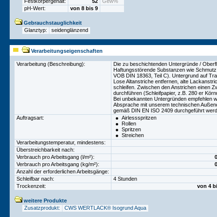
Festkörpergehalt:
52
Gew%
pH-Wert:
von 8 bis 9
Gebrauchstauglichkeit
Glanztyp:
seidenglänzend
Verarbeitungseigenschaften
Verarbeitung (Beschreibung):
Die zu beschichtenden Untergründe / Oberfl
Haftungsstörende Substanzen wie Schmutz, 
VOB DIN 18363, Teil C). Untergrund auf Trag
Lose Altanstriche entfernen, alte Lackanstri
schleifen. Zwischen den Anstrichen einen Zw
durchführen (Schleifpapier, z.B. 280 er Körn
Bei unbekannten Untergründen empfehlen wir
Absprache mit unserem technischen Außendi
gemäß DIN EN ISO 2409 durchgeführt werd
Auftragsart:
Airlessspritzen
Rollen
Spritzen
Streichen
Verarbeitungstemperatur, mindestens:
Überstreichbarkeit nach:
Verbrauch pro Arbeitsgang (l/m²):
Verbrauch pro Arbeitsgang (kg/m²):
Anzahl der erforderlichen Arbeitsgänge:
Schleifbar nach:
4 Stunden
Trockenzeit:
von 4 b
weitere Produkte
Zusatzprodukt:
CWS WERTLACK® Isogrund Aqua