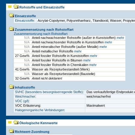
Rohstoffe und Einsatzstoffe
Einsatzstoffe
Einsatzstoffe:
Acrylat-Copolymer, Polyurethanharz, Titandioxid, Wasser, Propylen
Zusammensetzung nach Rohstoffart
Zusammensetzung nach Rohstoffart
N/A
Anteil nachwachsender Rohstoffe (außer in Kunststoffen)
mehr
N/A
Anteil nachwachsender Rohstoffe in Kunststoffen
mehr
N/A
Anteil mineralischer Rohstoffe (außer Metalle)
mehr
N/A
Anteil metallischer Rohstoffe
mehr
27 Gew%
Anteil fossiler Rohstoffe in Kunststoffen
mehr
N/A
Anteil fossiler Rohstoffe in Bitumen
mehr
N/A
Anteil fossiler Rohstoffe in Chemikalien
mehr
41 Gew%
Wasser als Rezepturbestandteil (Werk)
N/A
Wasser als Rezepturbestandteil (Baustelle)
32 Gew%
Anteil nicht deklariert
Inhaltsstoffe
SVHC (besonders besorgniserregende Stoffe):
Das verkaufsfertige Endprodukt e
Weichmacher:
weichmacherfrei
VOC (g/l):
VOC Erläuterung:
Maximalwert
Halogenorganische Verbindungen:
Ökologische Kennwerte
Richtwert-Zuordnung