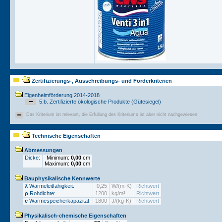
Zertifizierungs-, Ausschreibungs- und Förderkriterien
Eigenheimförderung 2014-2018
5.b. Zertifizierte ökologische Produkte (Gütesiegel)
Das Kriterium ist relevant, die Erfüllung des Kriteriums ist aber nicht nachgewiesen.
Technische Eigenschaften
Abmessungen
Dicke:
Minimum:
0,00
cm
Maximum:
0,00
cm
Bauphysikalische Kennwerte
λ
Wärmeleitfähigkeit:
0,25
W/(m·K)
Richtwert
ρ
Rohdichte:
1200
kg/m³
Richtwert
c
Wärmespeicherkapazität:
1800
J/(kg·K)
Richtwert
Physikalisch-chemische Eigenschaften