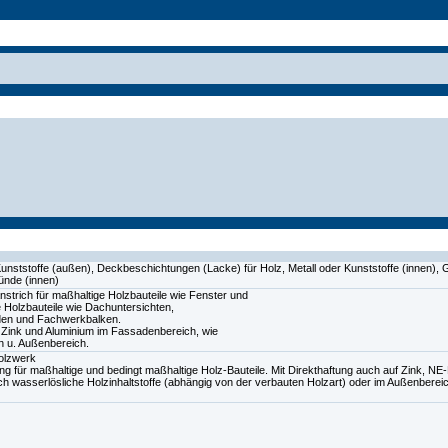
unststoffe (außen), Deckbeschichtungen (Lacke) für Holz, Metall oder Kunststoffe (innen),
ünde (innen)
strich für maßhaltige Holzbauteile wie Fenster und
 Holzbauteile wie Dachuntersichten,
den und Fachwerkbalken.
 Zink und Aluminium im Fassadenbereich, wie
n u. Außenbereich.
Holzwerk
ng für maßhaltige und bedingt maßhaltige Holz-Bauteile. Mit Direkthaftung auch auf Zink, NE
h wasserlösliche Holzinhaltstoffe (abhängig von der verbauten Holzart) oder im Außenbereic