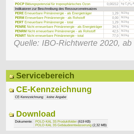
POCP
Bildungspotenzial für troposphärisches Ozon
0,00212
kg C
H
Ä
2
4
Indikatoren zur Beschreibung des Ressourceneinsatzes
PERE
Erneuerbare Primärenergie - als Energieträger
1,29
MJ/kg
PERM
Erneuerbare Primärenergie - als Rohstoff
0,00
MJ/kg
PERT
Erneuerbare Primärenergie - total
1,29
MJ/kg
PENRE
Nicht erneuerbare Primärenergie - als Energieträger
34,5
MJ/kg
PENRM
Nicht erneuerbare Primärenergie - als Rohstoff
42,5
MJ/kg
PENRT
Nicht erneuerbare Primärenergie - total
77,0
MJ/kg
Quelle: IBO-Richtwerte 2020, ab
Servicebereich
CE-Kennzeichnung
CE-Kennzeichnung:
keine Angabe
Download
Dokumente:
POLO-KAL 3S Produktfolder
(619 KB)
POLO-KAL 3S Gebäudeentwässerung
(2,32 MB)