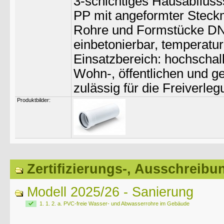
3-schichtiges Hausabflus
PP mit angeformter Steckm
Rohre und Formstücke DN7
einbetonierbar, temperatur
Einsatzbereich: hochscha
Wohn-, öffentlichen und g
zulässig für die Freiverle
Produktbilder:
Zertifizierungs-, Ausschreibu
Modell 2025/26 - Sanierung
1. 1. 2. a. PVC-freie Wasser- und Abwasserrohre im Gebäude