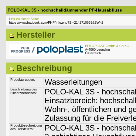
POLO-KAL 3S - hochschalldämmender PP-Hausabfluss
Link zu dieser Seite:
Hersteller
POLOPLAST GmbH & Co KG
A-4060 Leonding
Österreich
Beschreibung
Produktgruppen:
Wasserleitungen
Beschreibung des
POLO-KAL 3S - hochscha
Einsatzbereiches:
Einsatzbereich: hochscha
Wohn-, öffentlichen und g
Zulassung für die Freiverl
Produktbeschreibung
POLO-KAL 3S - hochscha
des Herstellers: