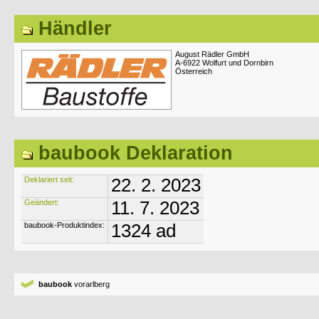
Händler
August Rädler GmbH
A-6922 Wolfurt und Dornbirn
Österreich
baubook Deklaration
Deklariert seit:
22. 2. 2023
Geändert:
11. 7. 2023
baubook-Produktindex:
1324 ad
baubook
vorarlberg