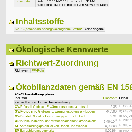
Einsatzstoffe:
Rohr: PP/PP-MV/PP; Formstück: PP-MV
halogenfrei, cadmiumfrei, frei von Schwermetallen
Inhaltsstoffe
SVHC (besonders besorgniserregende Stoffe):
keine Angabe
Ökologische Kennwerte
Richtwert-Zuordnung
Richtwert:
PP-Rohr
Ökobilanzdaten gemäß EN 158
A1-A3 Herstellungsphase
Indikator
Richtwert
Einheit
Kernindikatoren für die Umweltwirkung
GWP-fossil
Globales Erwärmungspotenzial - fossil
2,35
kg CO
Äq
2
GWP-biogenic
Globales Erwärmungspotenzial - biogen
-0,0390
kg CO
Äq
2
GWP-total
Globales Erwärmungspotenzial - total
2,31
kg CO
Äq
2
ODP
Abbaupotenzial der stratosphärischen Ozonschicht
-8
kg CFC-11
2,49·
10
AP
Versauerungspotenzial von Boden und Wasser
0,00808
kg SO
Äq
2
EP
Eutrophierungspotenzial
0,00164
3-
kg PO
Ä
4