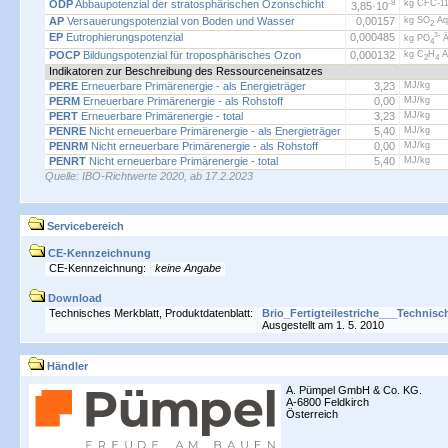
ODP
Abbaupotenzial der stratosphärischen Ozonschicht
-8
kg CFC-11
3,85·
10
AP
Versauerungspotenzial von Boden und Wasser
0,00157
kg SO
Äq
2
EP
Eutrophierungspotenzial
0,000485
3-
kg PO
Ä
4
POCP
Bildungspotenzial für troposphärisches Ozon
0,000132
kg C
H
Ä
2
4
Indikatoren zur Beschreibung des Ressourceneinsatzes
PERE
Erneuerbare Primärenergie - als Energieträger
3,23
MJ/kg
PERM
Erneuerbare Primärenergie - als Rohstoff
0,00
MJ/kg
PERT
Erneuerbare Primärenergie - total
3,23
MJ/kg
PENRE
Nicht erneuerbare Primärenergie - als Energieträger
5,40
MJ/kg
PENRM
Nicht erneuerbare Primärenergie - als Rohstoff
0,00
MJ/kg
PENRT
Nicht erneuerbare Primärenergie - total
5,40
MJ/kg
Quelle: IBO-Richtwerte 2020, ab 17.2.2023
Servicebereich
CE-Kennzeichnung
CE-Kennzeichnung:
keine Angabe
Download
Technisches Merkblatt, Produktdatenblatt:
Brio_Fertigteilestriche___Technisc
Ausgestellt am 1. 5. 2010
Händler
A. Pümpel GmbH & Co. KG.
A-6800 Feldkirch
Österreich