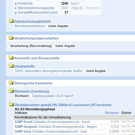
ρ
Rohdichte:
1100
kg/m³
c
Wärmespeicherkapazität:
1000
J/(kg·K)
Richtwert
μ
Dampfdiffusionswiderstand:
17
Gebrauchstauglichkeit
Brennbarkeitsklasse:
keine Angabe
Verarbeitungseigenschaften
Verarbeitung (Beschreibung):
keine Angabe
Rohstoffe und Einsatzstoffe
Inhaltsstoffe
SVHC (besonders besorgniserregende Stoffe):
keine Angabe
Ökologische Kennwerte
Richtwert-Zuordnung
Richtwert:
Gipsfaserplatte (1125 kg/m³)
Ökobilanzdaten gemäß EN 15804+A1 ecoinvent (AT-konform)
A1-A3 Herstellungsphase
Indikator
Richtwert
Einheit
Kernindikatoren für die Umweltwirkung
GWP-fossil
Globales Erwärmungspotenzial - fossil
0,376
kg CO
Äq
2
GWP-biogenic
Globales Erwärmungspotenzial - biogen
-0,292
kg CO
Äq
2
GWP-total
Globales Erwärmungspotenzial - total
0,0845
kg CO
Äq
2