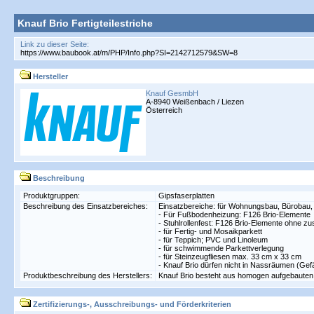
Knauf Brio Fertigteilestriche
Link zu dieser Seite:
Hersteller
Knauf GesmbH
A-8940 Weißenbach / Liezen
Österreich
Beschreibung
Produktgruppen:
Gipsfaserplatten
Beschreibung des Einsatzbereiches:
Einsatzbereiche: für Wohnungsbau, Bürobau, S
- Für Fußbodenheizung: F126 Brio-Elemente
- Stuhlrollenfest: F126 Brio-Elemente ohne 
- für Fertig- und Mosaikparkett
- für Teppich; PVC und Linoleum
- für schwimmende Parkettverlegung
- für Steinzeugfliesen max. 33 cm x 33 cm
- Knauf Brio dürfen nicht in Nassräumen (Gefä
Produktbeschreibung des Herstellers:
Knauf Brio besteht aus homogen aufgebauten 
Zertifizierungs-, Ausschreibungs- und Förderkriterien