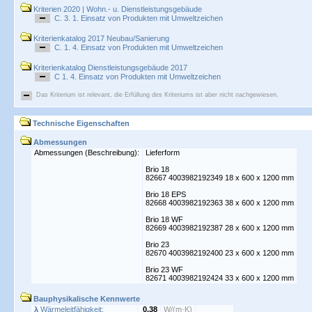
Kriterien 2020 | Wohn.- u. Dienstleistungsgebäude
C. 3. 1. Einsatz von Produkten mit Umweltzeichen
Kriterienkatalog 2017 Neubau/Sanierung
C. 1. 4. Einsatz von Produkten mit Umweltzeichen
Kriterienkatalog Dienstleistungsgebäude 2017
C 1. 4. Einsatz von Produkten mit Umweltzeichen
Das Kriterium ist relevant, die Erfüllung des Kriteriums ist aber nicht nachgewiesen.
Technische Eigenschaften
Abmessungen
Abmessungen (Beschreibung):
Lieferform
Brio 18
82667 4003982192349 18 x 600 x 1200 mm
Brio 18 EPS
82668 4003982192363 38 x 600 x 1200 mm
Brio 18 WF
82669 4003982192387 28 x 600 x 1200 mm
Brio 23
82670 4003982192400 23 x 600 x 1200 mm
Brio 23 WF
82671 4003982192424 33 x 600 x 1200 mm
Bauphysikalische Kennwerte
λ
Wärmeleitfähigkeit:
0,38
W/(m·K)