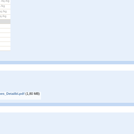
 Äq./kg
./kg
q./kg
q./kg
hes_Detailbl.pdf
(1,80 MB)