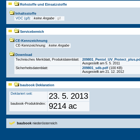
Rohstoffe und Einsatzstoffe
Inhaltsstoffe
VOC (g/l):
keine Angabe
g/l
Servicebereich
CE-Kennzeichnung
CE-Kennzeichnung:
keine Angabe
Download
Technisches Merkblatt, Produktdatenblatt:
209801_Pentol_UV_Protect_plus.p
Ausgestellt am 5. 5. 2011
Sicherheitsdatenblatt:
209801_sdb.pdf
(100 KB)
Ausgestellt am 21. 12. 2012
baubook Deklaration
Deklariert seit:
23. 5. 2013
baubook-Produktindex:
9214 ac
baubook
niederösterreich