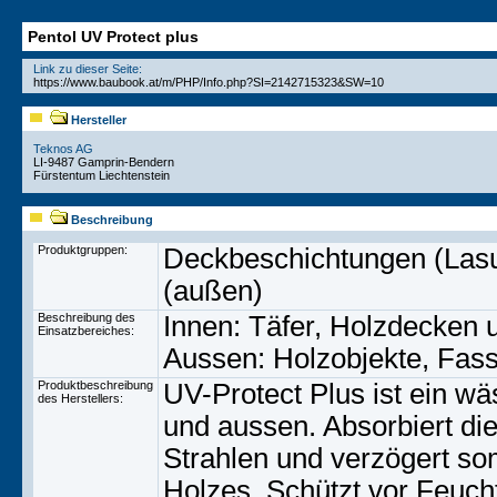
Pentol UV Protect plus
Link zu dieser Seite:
Hersteller
Teknos AG
LI-9487 Gamprin-Bendern
Fürstentum Liechtenstein
Beschreibung
Produktgruppen:
Deckbeschichtungen (Lasur
(außen)
Beschreibung des
Innen: Täfer, Holzdecken 
Einsatzbereiches:
Aussen: Holzobjekte, Fas
Produktbeschreibung
UV-Protect Plus ist ein wä
des Herstellers:
und aussen. Absorbiert di
Strahlen und verzögert s
Holzes. Schützt vor Feuch