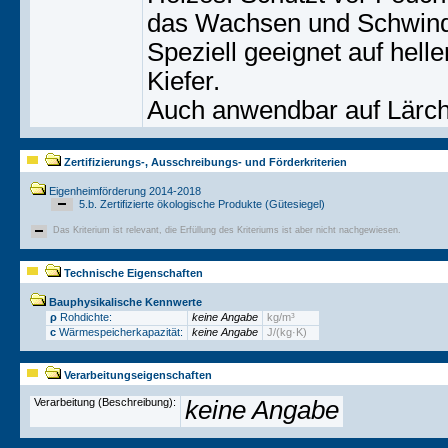
das Wachsen und Schwind
Speziell geeignet auf hell
Kiefer.
Auch anwendbar auf Lärche
Zertifizierungs-, Ausschreibungs- und Förderkriterien
Eigenheimförderung 2014-2018
5.b. Zertifizierte ökologische Produkte (Gütesiegel)
Das Kriterium ist relevant, die Erfüllung des Kriteriums ist aber nicht nachgewiesen.
Technische Eigenschaften
Bauphysikalische Kennwerte
ρ
Rohdichte:
keine Angabe
kg/m³
c
Wärmespeicherkapazität:
keine Angabe
J/(kg·K)
Verarbeitungseigenschaften
Verarbeitung (Beschreibung):
keine Angabe