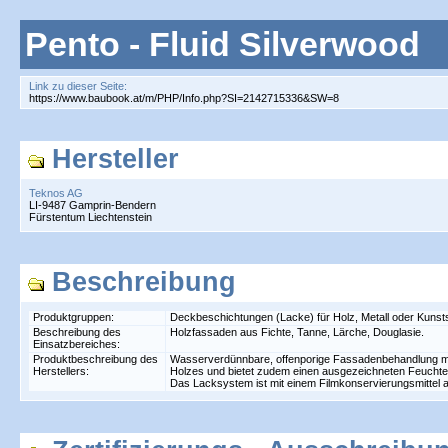
Pento - Fluid Silverwood
Link zu dieser Seite:
Hersteller
Teknos AG
LI-9487 Gamprin-Bendern
Fürstentum Liechtenstein
Beschreibung
Produktgruppen:
Deckbeschichtungen (Lacke) für Holz, Metall oder Kunst
Beschreibung des
Holzfassaden aus Fichte, Tanne, Lärche, Douglasie.
Einsatzbereiches:
Produktbeschreibung des
Wasserverdünnbare, offenporige Fassadenbehandlung mit
Herstellers:
Holzes und bietet zudem einen ausgezeichneten Feuchte
Das Lacksystem ist mit einem Filmkonservierungsmittel a