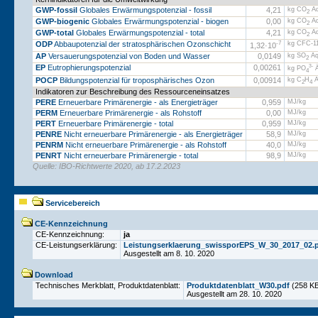
GWP-fossil
Globales Erwärmungspotenzial - fossil
4,21
kg CO
Äq
2
GWP-biogenic
Globales Erwärmungspotenzial - biogen
0,00
kg CO
Äq
2
GWP-total
Globales Erwärmungspotenzial - total
4,21
kg CO
Äq
2
ODP
Abbaupotenzial der stratosphärischen Ozonschicht
-7
kg CFC-11
1,32·
10
AP
Versauerungspotenzial von Boden und Wasser
0,0149
kg SO
Äq
2
EP
Eutrophierungspotenzial
0,00261
3-
kg PO
Ä
4
POCP
Bildungspotenzial für troposphärisches Ozon
0,00914
kg C
H
Ä
2
4
Indikatoren zur Beschreibung des Ressourceneinsatzes
PERE
Erneuerbare Primärenergie - als Energieträger
0,959
MJ/kg
PERM
Erneuerbare Primärenergie - als Rohstoff
0,00
MJ/kg
PERT
Erneuerbare Primärenergie - total
0,959
MJ/kg
PENRE
Nicht erneuerbare Primärenergie - als Energieträger
58,9
MJ/kg
PENRM
Nicht erneuerbare Primärenergie - als Rohstoff
40,0
MJ/kg
PENRT
Nicht erneuerbare Primärenergie - total
98,9
MJ/kg
Quelle: IBO-Richtwerte 2020, ab 17.2.2023
Servicebereich
CE-Kennzeichnung
CE-Kennzeichnung:
ja
CE-Leistungserklärung:
Leistungserklaerung_swissporEPS_W_30_2017_02.
Ausgestellt am 8. 10. 2020
Download
Technisches Merkblatt, Produktdatenblatt:
Produktdatenblatt_W30.pdf
(258 K
Ausgestellt am 28. 10. 2020