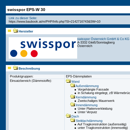
swisspor EPS-W 30
Link zu dieser Seite:
Hersteller
swisspor Österreich GmbH & Co KG
A-3332 Gleiß/Sonntagberg
Österreich
Beschreibung
Produktgruppen:
EPS-Dämmplatten
Einsatzbereich (Dämmstoffe):
Wand
Außendämmung
Vorgehängte Fassade
in Schalung eingelegt, zB Wärmebrü
Kerndämmung
Zweischaliges Mauerwerk
Innendämmung
Unter Plattenverkleidung
Unter Verputz
Dach
Steildachdämmung
Auf Tragkonstruktion (außenseitig)
unter Tragkonstruktion (innenseitig)