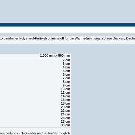
a; Expandierter Polystyrol-Partikelschaumstoff für die Wärmedämmung, zB von Decken, D
1.000
mm x
500
mm
2
cm
3
cm
4
cm
5
cm
6
cm
7
cm
8
cm
9
cm
10
cm
12
cm
14
cm
16
cm
18
cm
20
cm
22
cm
24
cm
26
cm
28
cm
30
cm
earbeitung in Nut+Feder und Stufenfalz möglich