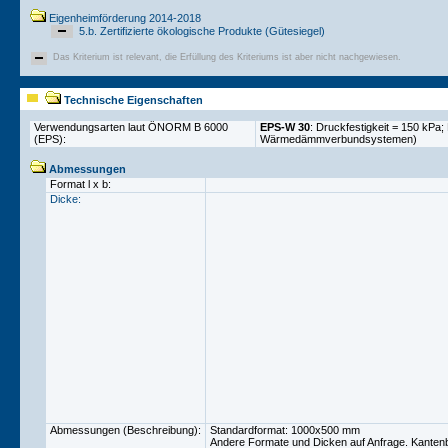
Eigenheimförderung 2014-2018
5.b. Zertifizierte ökologische Produkte (Gütesiegel)
Das Kriterium ist relevant, die Erfüllung des Kriteriums ist aber nicht nachgewiesen.
Technische Eigenschaften
Verwendungsarten laut ÖNORM B 6000
EPS-W 30
: Druckfestigkeit = 150 kP
(EPS):
Wärmedämmverbundsystemen)
Abmessungen
Format l x b:
Dicke:
Abmessungen (Beschreibung):
Standardformat: 1000x500 mm
Andere Formate und Dicken auf Anfrage. Kantenb