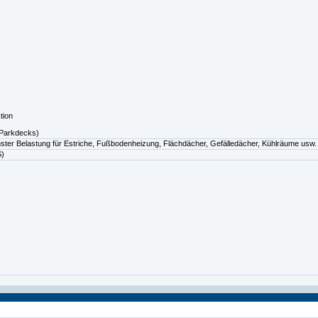
tion
 Parkdecks)
ter Belastung für Estriche, Fußbodenheizung, Flächdächer, Gefälledächer, Kühlräume usw.
S)