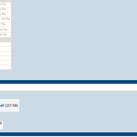
./kg
./kg
./kg
 Äq./kg
./kg
q./kg
q./kg
pdf
(157 KB)
B)