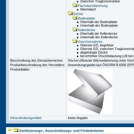
Zwischen Tragkonstruktion
Flachdachdämmung
Warmdach
Decke
Bodenplatte
Oberhalb der Bodenplatte
Unterhalb der Bodenplatte
Kellerdecke
Oberhalb der Kellerdecke
Unterhalb der Kellerdecke
Geschossdecke
Oberste GD, begehbar
Oberste GD, zwischen Tragkonstruk
abgehängte Decke
bei erhöhter Druckbelastung (zB bei
Beschreibung des Einsatzbereiches:
Höchst effiziente Wärmedämmung unter höchs
Produktbeschreibung des Herstellers:
Anwendungsgebiet laut ÖNORM B 6000 (EP
Produktbilder:
Infrarottrübungsmittel:
keine Angabe
Zertifizierungs-, Ausschreibungs- und Förderkriterien