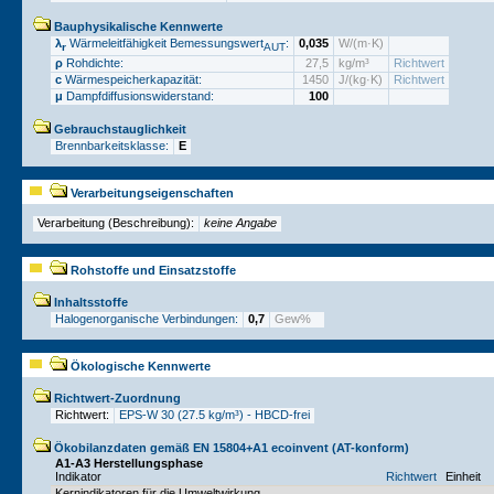
Bauphysikalische Kennwerte
λ
Wärmeleitfähigkeit Bemessungswert
:
0,035
W/(m·K)
r
AUT
ρ
Rohdichte:
27,5
kg/m³
Richtwert
c
Wärmespeicherkapazität:
1450
J/(kg·K)
Richtwert
μ
Dampfdiffusionswiderstand:
100
Gebrauchstauglichkeit
Brennbarkeitsklasse:
E
Verarbeitungseigenschaften
Verarbeitung (Beschreibung):
keine Angabe
Rohstoffe und Einsatzstoffe
Inhaltsstoffe
Halogenorganische Verbindungen:
0,7
Gew%
Ökologische Kennwerte
Richtwert-Zuordnung
Richtwert:
EPS-W 30 (27.5 kg/m³) - HBCD-frei
Ökobilanzdaten gemäß EN 15804+A1 ecoinvent (AT-konform)
A1-A3 Herstellungsphase
Indikator
Richtwert
Einheit
Kernindikatoren für die Umweltwirkung