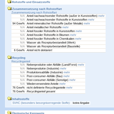
Rohstoffe und Einsatzstoffe
Zusammensetzung nach Rohstoffart
Zusammensetzung nach Rohstoffart
N/A
Anteil nachwachsender Rohstoffe (außer in Kunststoffen)
mehr
N/A
Anteil nachwachsender Rohstoffe in Kunststoffen
mehr
94 Gew%
Anteil mineralischer Rohstoffe (außer Metalle)
mehr
N/A
Anteil metallischer Rohstoffe
mehr
N/A
Anteil fossiler Rohstoffe in Kunststoffen
mehr
N/A
Anteil fossiler Rohstoffe in Bitumen
mehr
N/A
Anteil fossiler Rohstoffe in Chemikalien
mehr
N/A
Wasser als Rezepturbestandteil (Werk)
N/A
Wasser als Rezepturbestandteil (Baustelle)
6 Gew%
Anteil nicht deklariert
Recycling
Recyclinganteil
N/A
Nebenprodukte oder Abfälle (Land/Forst)
mehr
N/A
Nebenprodukte (Industrie)
mehr
N/A
Produktionsabfälle (Industrie)
mehr
N/A
Post-consumer-Abfälle (Bau)
mehr
N/A
Post-consumer-Abfälle (Sonstige)
mehr
N/A
Wiederverwendete Anteile
mehr
76 Gew%
nicht definierte Recyclinganteile
mehr
76 Gew%
Recyclinganteil gesamt
Inhaltsstoffe
SVHC (besonders besorgniserregende Stoffe):
keine Angabe
Ökologische Kennwerte