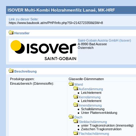
ISOVER Multi-Kombi Holzrahmenfilz Lanaé, MK-HRF
Link zu dieser Seite:
Hersteller
Saint-Gobain Austria GmbH (Isover)
A-8990 Bad Aussee
Österreich
Beschreibung
Produktgruppen:
Glaswolle-Dämmmatten
Einsatzbereich (Dämmstoffe):
Wand
Außendämmung
Leichtelement
Kerndämmung
Leichtelement
Innendämmung
Schalldämmung
Unter Plattenverkleidung
Dach
Steildachdämmung
unter Tragkonstruktion (innenseitig)
Zwischen Tragkonstruktion
Flachdachdämmung