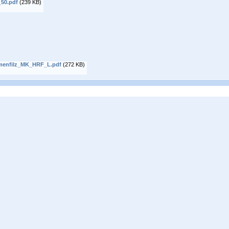
50.pdf
(239 KB)
menfilz_MK_HRF_L.pdf
(272 KB)