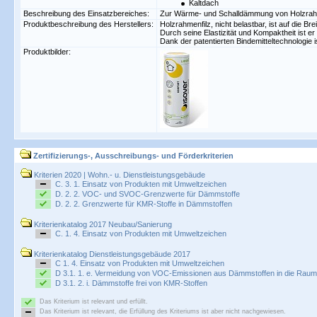
Kaltdach
Beschreibung des Einsatzbereiches:
Zur Wärme- und Schalldämmung von Holzrahme
Produktbeschreibung des Herstellers:
Holzrahmenfilz, nicht belastbar, ist auf die B
Durch seine Elastizität und Kompaktheit ist er
Dank der patentierten Bindemitteltechnologie 
Produktbilder:
Zertifizierungs-, Ausschreibungs- und Förderkriterien
Kriterien 2020 | Wohn.- u. Dienstleistungsgebäude
C. 3. 1. Einsatz von Produkten mit Umweltzeichen
D. 2. 2. VOC- und SVOC-Grenzwerte für Dämmstoffe
D. 2. 2. Grenzwerte für KMR-Stoffe in Dämmstoffen
Kriterienkatalog 2017 Neubau/Sanierung
C. 1. 4. Einsatz von Produkten mit Umweltzeichen
Kriterienkatalog Dienstleistungsgebäude 2017
C 1. 4. Einsatz von Produkten mit Umweltzeichen
D 3.1. 1. e. Vermeidung von VOC-Emissionen aus Dämmstoffen in die Rauml
D 3.1. 2. i. Dämmstoffe frei von KMR-Stoffen
Das Kriterium ist relevant und erfüllt.
Das Kriterium ist relevant, die Erfüllung des Kriteriums ist aber nicht nachgewiesen.