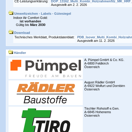
CE-Leistungserklärung:
DOP_13162_Multi_Kombi_Holzrahmenfilz_MK_HRF_
Ausgestellt am 2. 2. 2026
Umweltzeichen - Labels - Gütesiegel
Indoor Air Comfort Gold:
ist vorhanden
Gültig bis
März 2030
Download
Technisches Merkblatt, Produktdatenblatt:
PDB_Isover_Multi_Kombi_Holzrah
Ausgestellt am 11. 2. 2026
Händler
A. Pümpel GmbH & Co. KG.
A-6800 Feldkirch
Österreich
August Rädler GmbH
A-6922 Wolfurt und Dornbirn
Österreich
Tischler Rohstoff e.Gen.
A-6845 Hohenems
Österreich