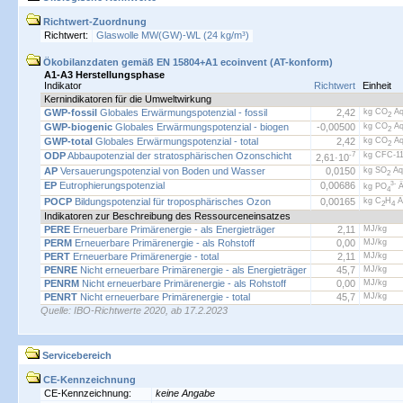
Richtwert-Zuordnung
Richtwert:
Glaswolle MW(GW)-WL (24 kg/m³)
Ökobilanzdaten gemäß EN 15804+A1 ecoinvent (AT-konform)
A1-A3 Herstellungsphase
Indikator
Richtwert
Einheit
Kernindikatoren für die Umweltwirkung
GWP-fossil
Globales Erwärmungspotenzial - fossil
2,42
kg CO
Äq
2
GWP-biogenic
Globales Erwärmungspotenzial - biogen
-0,00500
kg CO
Äq
2
GWP-total
Globales Erwärmungspotenzial - total
2,42
kg CO
Äq
2
ODP
Abbaupotenzial der stratosphärischen Ozonschicht
-7
kg CFC-11
2,61·
10
AP
Versauerungspotenzial von Boden und Wasser
0,0150
kg SO
Äq
2
EP
Eutrophierungspotenzial
0,00686
3-
kg PO
Ä
4
POCP
Bildungspotenzial für troposphärisches Ozon
0,00165
kg C
H
Ä
2
4
Indikatoren zur Beschreibung des Ressourceneinsatzes
PERE
Erneuerbare Primärenergie - als Energieträger
2,11
MJ/kg
PERM
Erneuerbare Primärenergie - als Rohstoff
0,00
MJ/kg
PERT
Erneuerbare Primärenergie - total
2,11
MJ/kg
PENRE
Nicht erneuerbare Primärenergie - als Energieträger
45,7
MJ/kg
PENRM
Nicht erneuerbare Primärenergie - als Rohstoff
0,00
MJ/kg
PENRT
Nicht erneuerbare Primärenergie - total
45,7
MJ/kg
Quelle: IBO-Richtwerte 2020, ab 17.2.2023
Servicebereich
CE-Kennzeichnung
CE-Kennzeichnung:
keine Angabe