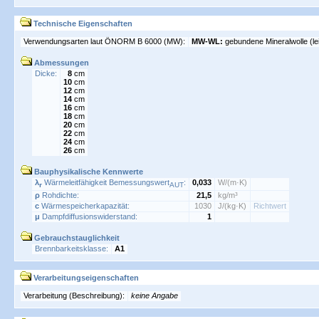
Technische Eigenschaften
Verwendungsarten laut ÖNORM B 6000 (MW):
MW-WL:
gebundene Mineralwolle (l
Abmessungen
Dicke:
8
cm
10
cm
12
cm
14
cm
16
cm
18
cm
20
cm
22
cm
24
cm
26
cm
Bauphysikalische Kennwerte
λ
Wärmeleitfähigkeit Bemessungswert
:
0,033
W/(m·K)
r
AUT
ρ
Rohdichte:
21,5
kg/m³
c
Wärmespeicherkapazität:
1030
J/(kg·K)
Richtwert
μ
Dampfdiffusionswiderstand:
1
Gebrauchstauglichkeit
Brennbarkeitsklasse:
A1
Verarbeitungseigenschaften
Verarbeitung (Beschreibung):
keine Angabe