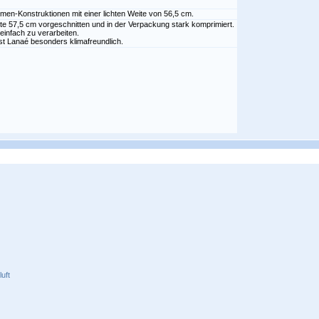
n-Konstruktionen mit einer lichten Weite von 56,5 cm.
reite 57,5 cm vorgeschnitten und in der Verpackung stark komprimiert.
 einfach zu verarbeiten.
ist Lanaé besonders klimafreundlich.
uft