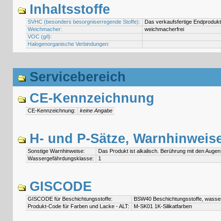
Inhaltsstoffe
SVHC (besonders besorgniserregende Stoffe):
Das verkaufsfertige Endprodukt
Weichmacher:
weichmacherfrei
VOC (g/l):
Halogenorganische Verbindungen:
Servicebereich
CE-Kennzeichnung
CE-Kennzeichnung:
keine Angabe
H- und P-Sätze, Warnhinweis
Sonstige Warnhinweise:
Das Produkt ist alkalisch. Berührung mit den Auge
Wassergefährdungsklasse:
1
GISCODE
GISCODE für Beschichtungsstoffe:
BSW40 Beschichtungsstoffe, wasserb
Produkt-Code für Farben und Lacke - ALT:
M-SK01 1K-Silikatfarben