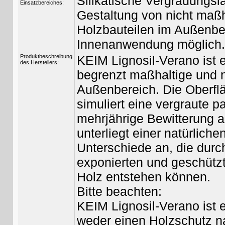
Silikatische Vergrauungsl
Einsatzbereiches:
Gestaltung von nicht maß
Holzbauteilen im Außenber
Innenanwendung möglich.
Produktbeschreibung
KEIM Lignosil-Verano ist e
des Herstellers:
begrenzt maßhaltige und n
Außenbereich. Die Oberfl
simuliert eine vergraute pa
mehrjährige Bewitterung a
unterliegt einer natürliche
Unterschiede an, die dur
exponierten und geschütz
Holz entstehen können.
Bitte beachten:
KEIM Lignosil-Verano ist 
weder einen Holzschutz n