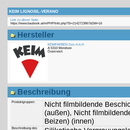
KEIM LIGNOSIL-VERANO
Link zu dieser Seite:
Hersteller
KEIMFARBEN Ges.m.b.H.
A-5310 Mondsee
Österreich
Beschreibung
Produktgruppen:
Nicht filmbildende Beschi
(außen), Nicht filmbilden
Beizen) (innen)
Beschreibung des