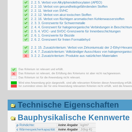
2. 2. 5. Verbot von Alkylphenolethoxylaten (APEO)
2. 2. 10. Verbot von gesundheitsgefährdenden Stoffen
2. 2. 11. Verbot von SVHC
2. 2. 12. Verbot von akut toxischen Stoffen
2. 2. 16. Verbot von flüchtigen aromatischen Kohlenwasserstoffen
2. 3. 3. Grenzwerte für Schwermetalle
2. 4. 4. Grenzwert für halogenorganische Verbindungen in Beschichtu
2. 5. 4. VOC- und SVOC-Grenzwerte für Innenbeschichtungen
2. 6. 1. Grenzwerte für Biozide
2. 6. 2. Grenzwert für freien Formaldehyd
2. 2. 15. Zusatzkriterium: Verbot von Zirkoniumsalz der 2-Ethyl-Hexan
2. 4. 7. Zusatzkriterium: Vollständiger Ausschluss von halogenorganis
3. 2. 2. Zusatzkriterium: Produkte aus natürlichen Materialien
Das Kriterium ist relevant und erfüllt.
Das Kriterium ist relevant, die Erfüllung des Kriteriums ist aber nicht nachgewiesen.
Das Kriterium ist für die Anwendung nicht relevant.
Wird eine Anwendung grün dargestellt, sind alle relevanten Kriterien dieser Anwendung erfüllt
Ist zumindest eines der für eine Anwendung relevanten Kriterien nicht erfüllt, wird die Anwend
Technische Eigenschaften
Bauphysikalische Kennwerte
ρ
Rohdichte:
keine Angabe
kg/m³
c
Wärmespeicherkapazität:
keine Angabe
J/(kg·K)