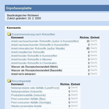
Gipsfaserplatte
Bauökologischer Richtwert
Zuletzt geändert: 19. 2. 2020
Kennwerte
Zusammensetzung nach Rohstoffart
Kennwert
Richtw.
Einheit
Anteil nachwachsender Rohstoffe (außer in Kunststoffen)
15
Gew%
Anteil nachwachsender Rohstoffe in Kunststoffen
0
Gew%
Anteil mineralischer Rohstoffe (außer Metalle)
85
Gew%
Anteil metallischer Rohstoffe
0
Gew%
Anteil fossiler Rohstoffe in Kunststoffen
0
Gew%
Anteil fossiler Rohstoffe in Bitumen
0
Gew%
Anteil fossiler Rohstoffe in Chemikalien
0
Gew%
Wasser als Rezepturbestandteil (Werk)
0
Gew%
Wasser als Rezepturbestandteil (Baustelle)
0
Gew%
Anteil nicht deklariert
0
Gew%
Recyclinganteile
Kennwert
Richtw.
Einheit
Nebenprodukte oder Abfälle (Land/Forst)
0
Gew%
Nebenprodukte (Industrie)
0
Gew%
Produktionsabfälle (Industrie)
0
Gew%
Post-consumer-Abfälle (Bau)
0
Gew%
Post-consumer-Abfälle (Sonstige)
0
Gew%
Wiederverwendete Anteile
0
Gew%