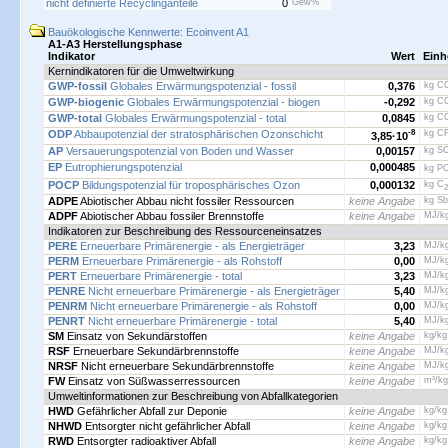
nicht definierte Recyclinganteile
0
Gew%
Bauökologische Kennwerte: Ecoinvent A1
A1-A3 Herstellungsphase
Indikator
Wert
Einh
Kernindikatoren für die Umweltwirkung
GWP-fossil
Globales Erwärmungspotenzial - fossil
0,376
kg C
GWP-biogenic
Globales Erwärmungspotenzial - biogen
-0,292
kg C
GWP-total
Globales Erwärmungspotenzial - total
0,0845
kg C
ODP
Abbaupotenzial der stratosphärischen Ozonschicht
-8
kg CF
3,85·
10
AP
Versauerungspotenzial von Boden und Wasser
0,00157
kg S
EP
Eutrophierungspotenzial
0,000485
kg P
POCP
Bildungspotenzial für troposphärisches Ozon
0,000132
kg C
2
ADPE
Abiotischer Abbau nicht fossiler Ressourcen
keine Angabe
kg Sb
ADPF
Abiotischer Abbau fossiler Brennstoffe
keine Angabe
MJ/k
Indikatoren zur Beschreibung des Ressourceneinsatzes
PERE
Erneuerbare Primärenergie - als Energieträger
3,23
MJ/k
PERM
Erneuerbare Primärenergie - als Rohstoff
0,00
MJ/k
PERT
Erneuerbare Primärenergie - total
3,23
MJ/k
PENRE
Nicht erneuerbare Primärenergie - als Energieträger
5,40
MJ/k
PENRM
Nicht erneuerbare Primärenergie - als Rohstoff
0,00
MJ/k
PENRT
Nicht erneuerbare Primärenergie - total
5,40
MJ/k
SM
Einsatz von Sekundärstoffen
keine Angabe
kg/kg
RSF
Erneuerbare Sekundärbrennstoffe
keine Angabe
MJ/k
NRSF
Nicht erneuerbare Sekundärbrennstoffe
keine Angabe
MJ/k
FW
Einsatz von Süßwasserressourcen
keine Angabe
m³/kg
Umweltinformationen zur Beschreibung von Abfallkategorien
HWD
Gefährlicher Abfall zur Deponie
keine Angabe
kg/kg
NHWD
Entsorgter nicht gefährlicher Abfall
keine Angabe
kg/kg
RWD
Entsorgter radioaktiver Abfall
keine Angabe
kg/kg