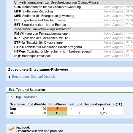
Umweltinformationen zur Beschreibung von Output-Flüssen
CRU
Komponenten für die Wiederverwendung
keine Angabe
kg/kg
MFR
Stoffe zum Recycling
keine Angabe
kg/kg
MER
Stoffe für die Energierückgewinnung
keine Angabe
kg/kg
EEE
Exportierte elektrische Energie
keine Angabe
MJ/k
EET
Exportierte thermische Energie
keine Angabe
MJ/k
Zusätzliche Umweltwirkungsindikatoren
PM
Wirkung von Feinstaubemissionen
keine Angabe
Krank
IRP
Exposition des Menschen mit U235
keine Angabe
kBq U
ETP-fw
Toxizität für Ökosysteme
keine Angabe
CTUe
HTP-c
Toxizität für Menschen (krebserregend)
keine Angabe
CTUh
HTP-nc
Toxizität für Menschen (nicht krebserregend)
keine Angabe
CTUh
SQP
Bodenqualitätsindex
keine Angabe
1/kg
Zugeordnete Entsorgungs-Richtwerte
Entsorgung, Gips auf Deponie
EoL-Typ und Szenarien
EoL-Typ: Gipsfaser
Szenarien
EoL-Punkte
EoL-Klasse
real
pot
Technologie-Faktor (TF)
Dep+
-20
F
x
1
RC-
60
D
x
0,25
baubook
klima
aktiv
kriterien und produkte