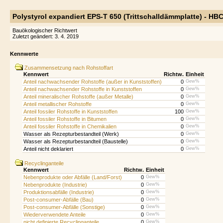
Polystyrol expandiert EPS-T 650 (Trittschalldämmplatte) - HBC
Bauökologischer Richtwert
Zuletzt geändert: 3. 4. 2019
Kennwerte
Zusammensetzung nach Rohstoffart
Kennwert
Richtw.
Einheit
Anteil nachwachsender Rohstoffe (außer in Kunststoffen)
0
Gew%
Anteil nachwachsender Rohstoffe in Kunststoffen
0
Gew%
Anteil mineralischer Rohstoffe (außer Metalle)
0
Gew%
Anteil metallischer Rohstoffe
0
Gew%
Anteil fossiler Rohstoffe in Kunststoffen
100
Gew%
Anteil fossiler Rohstoffe in Bitumen
0
Gew%
Anteil fossiler Rohstoffe in Chemikalien
0
Gew%
Wasser als Rezepturbestandteil (Werk)
0
Gew%
Wasser als Rezepturbestandteil (Baustelle)
0
Gew%
Anteil nicht deklariert
0
Gew%
Recyclinganteile
Kennwert
Richtw.
Einheit
Nebenprodukte oder Abfälle (Land/Forst)
0
Gew%
Nebenprodukte (Industrie)
0
Gew%
Produktionsabfälle (Industrie)
0
Gew%
Post-consumer-Abfälle (Bau)
0
Gew%
Post-consumer-Abfälle (Sonstige)
0
Gew%
Wiederverwendete Anteile
0
Gew%
nicht definierte Recyclinganteile
0
Gew%