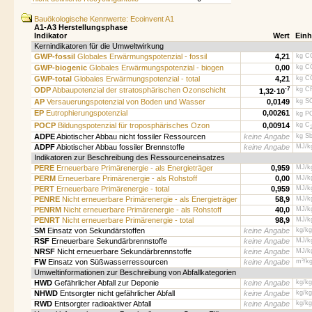
Bauökologische Kennwerte: Ecoinvent A1
A1-A3 Herstellungsphase
Indikator
Wert
Einh
Kernindikatoren für die Umweltwirkung
GWP-fossil
Globales Erwärmungspotenzial - fossil
4,21
kg C
GWP-biogenic
Globales Erwärmungspotenzial - biogen
0,00
kg C
GWP-total
Globales Erwärmungspotenzial - total
4,21
kg C
ODP
Abbaupotenzial der stratosphärischen Ozonschicht
-7
kg C
1,32·
10
AP
Versauerungspotenzial von Boden und Wasser
0,0149
kg S
EP
Eutrophierungspotenzial
0,00261
kg P
POCP
Bildungspotenzial für troposphärisches Ozon
0,00914
kg C
ADPE
Abiotischer Abbau nicht fossiler Ressourcen
keine Angabe
kg Sb
ADPF
Abiotischer Abbau fossiler Brennstoffe
keine Angabe
MJ/k
Indikatoren zur Beschreibung des Ressourceneinsatzes
PERE
Erneuerbare Primärenergie - als Energieträger
0,959
MJ/k
PERM
Erneuerbare Primärenergie - als Rohstoff
0,00
MJ/k
PERT
Erneuerbare Primärenergie - total
0,959
MJ/k
PENRE
Nicht erneuerbare Primärenergie - als Energieträger
58,9
MJ/k
PENRM
Nicht erneuerbare Primärenergie - als Rohstoff
40,0
MJ/k
PENRT
Nicht erneuerbare Primärenergie - total
98,9
MJ/k
SM
Einsatz von Sekundärstoffen
keine Angabe
kg/kg
RSF
Erneuerbare Sekundärbrennstoffe
keine Angabe
MJ/k
NRSF
Nicht erneuerbare Sekundärbrennstoffe
keine Angabe
MJ/k
FW
Einsatz von Süßwasserressourcen
keine Angabe
m³/k
Umweltinformationen zur Beschreibung von Abfallkategorien
HWD
Gefährlicher Abfall zur Deponie
keine Angabe
kg/kg
NHWD
Entsorgter nicht gefährlicher Abfall
keine Angabe
kg/kg
RWD
Entsorgter radioaktiver Abfall
keine Angabe
kg/kg