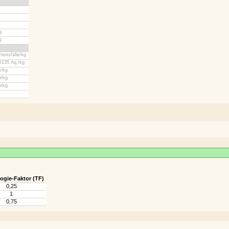
g
g
heitsfälle/kg
U235 Äq./kg
/kg
/kg
/kg
ogie-Faktor (TF)
0,25
1
0,75