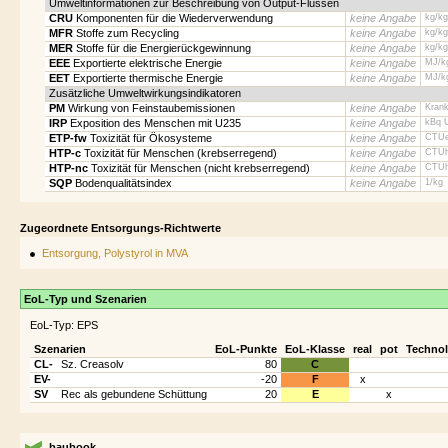
Umweltinformationen zur Beschreibung von Output-Flüssen
CRU
Komponenten für die Wiederverwendung
keine Angabe
kg/kg
MFR
Stoffe zum Recycling
keine Angabe
kg/kg
MER
Stoffe für die Energierückgewinnung
keine Angabe
kg/kg
EEE
Exportierte elektrische Energie
keine Angabe
MJ/k
EET
Exportierte thermische Energie
keine Angabe
MJ/k
Zusätzliche Umweltwirkungsindikatoren
PM
Wirkung von Feinstaubemissionen
keine Angabe
Krank
IRP
Exposition des Menschen mit U235
keine Angabe
kBq 
ETP-fw
Toxizität für Ökosysteme
keine Angabe
CTUe
HTP-c
Toxizität für Menschen (krebserregend)
keine Angabe
CTUh
HTP-nc
Toxizität für Menschen (nicht krebserregend)
keine Angabe
CTUh
SQP
Bodenqualitätsindex
keine Angabe
1/kg
Zugeordnete Entsorgungs-Richtwerte
Entsorgung, Polystyrol in MVA
EoL-Typ und Szenarien
EoL-Typ: EPS
Szenarien
EoL-Punkte
EoL-Klasse
real
pot
Technol
CL-
Sz. Creasolv
80
C
EV-
-20
F
x
SV
Rec als gebundene Schüttung
20
E
x
baubook