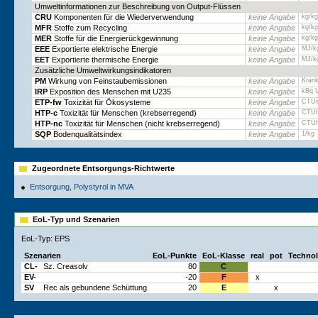
Umweltinformationen zur Beschreibung von Output-Flüssen
CRU
Komponenten für die Wiederverwendung
keine Angabe
kg/kg
MFR
Stoffe zum Recycling
keine Angabe
kg/kg
MER
Stoffe für die Energierückgewinnung
keine Angabe
kg/kg
EEE
Exportierte elektrische Energie
keine Angabe
MJ/k
EET
Exportierte thermische Energie
keine Angabe
MJ/k
Zusätzliche Umweltwirkungsindikatoren
PM
Wirkung von Feinstaubemissionen
keine Angabe
Krank
IRP
Exposition des Menschen mit U235
keine Angabe
kBq 
ETP-fw
Toxizität für Ökosysteme
keine Angabe
CTUe
HTP-c
Toxizität für Menschen (krebserregend)
keine Angabe
CTUh
HTP-nc
Toxizität für Menschen (nicht krebserregend)
keine Angabe
CTUh
SQP
Bodenqualitätsindex
keine Angabe
1/kg
Zugeordnete Entsorgungs-Richtwerte
Entsorgung, Polystyrol in MVA
EoL-Typ und Szenarien
EoL-Typ: EPS
Szenarien
EoL-Punkte
EoL-Klasse
real
pot
Technol
CL-
Sz. Creasolv
80
C
EV-
-20
F
x
SV
Rec als gebundene Schüttung
20
E
x