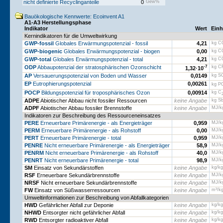
nicht definierte Recyclinganteile
0
Gew%
Bauökologische Kennwerte: Ecoinvent A1
A1-A3 Herstellungsphase
Indikator
Wert
Einh
Kernindikatoren für die Umweltwirkung
GWP-fossil
Globales Erwärmungspotenzial - fossil
4,21
kg C
GWP-biogenic
Globales Erwärmungspotenzial - biogen
0,00
kg C
GWP-total
Globales Erwärmungspotenzial - total
4,21
kg C
ODP
Abbaupotenzial der stratosphärischen Ozonschicht
-7
kg C
1,32·
10
AP
Versauerungspotenzial von Boden und Wasser
0,0149
kg S
EP
Eutrophierungspotenzial
0,00261
kg P
POCP
Bildungspotenzial für troposphärisches Ozon
0,00914
kg C
ADPE
Abiotischer Abbau nicht fossiler Ressourcen
keine Angabe
kg Sb
ADPF
Abiotischer Abbau fossiler Brennstoffe
keine Angabe
MJ/k
Indikatoren zur Beschreibung des Ressourceneinsatzes
PERE
Erneuerbare Primärenergie - als Energieträger
0,959
MJ/k
PERM
Erneuerbare Primärenergie - als Rohstoff
0,00
MJ/k
PERT
Erneuerbare Primärenergie - total
0,959
MJ/k
PENRE
Nicht erneuerbare Primärenergie - als Energieträger
58,9
MJ/k
PENRM
Nicht erneuerbare Primärenergie - als Rohstoff
40,0
MJ/k
PENRT
Nicht erneuerbare Primärenergie - total
98,9
MJ/k
SM
Einsatz von Sekundärstoffen
keine Angabe
kg/kg
RSF
Erneuerbare Sekundärbrennstoffe
keine Angabe
MJ/k
NRSF
Nicht erneuerbare Sekundärbrennstoffe
keine Angabe
MJ/k
FW
Einsatz von Süßwasserressourcen
keine Angabe
m³/k
Umweltinformationen zur Beschreibung von Abfallkategorien
HWD
Gefährlicher Abfall zur Deponie
keine Angabe
kg/kg
NHWD
Entsorgter nicht gefährlicher Abfall
keine Angabe
kg/kg
RWD
Entsorgter radioaktiver Abfall
keine Angabe
kg/kg