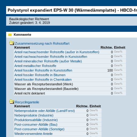
Polystyrol expandiert EPS-W 30 (Wärmedämmplatte) - HBCD-fr
Bauökologischer Richtwert
Zuletzt geändert: 3. 4. 2019
Kennwerte
Zusammensetzung nach Rohstoffart
Kennwert
Richtw.
Einheit
Anteil nachwachsender Rohstoffe (außer in Kunststoffen)
0
Gew%
Anteil nachwachsender Rohstoffe in Kunststoffen
0
Gew%
Anteil mineralischer Rohstoffe (außer Metalle)
0
Gew%
Anteil metallischer Rohstoffe
0
Gew%
Anteil fossiler Rohstoffe in Kunststoffen
100
Gew%
Anteil fossiler Rohstoffe in Bitumen
0
Gew%
Anteil fossiler Rohstoffe in Chemikalien
0
Gew%
Wasser als Rezepturbestandteil (Werk)
0
Gew%
Wasser als Rezepturbestandteil (Baustelle)
0
Gew%
Anteil nicht deklariert
0
Gew%
Recyclinganteile
Kennwert
Richtw.
Einheit
Nebenprodukte oder Abfälle (Land/Forst)
0
Gew%
Nebenprodukte (Industrie)
0
Gew%
Produktionsabfälle (Industrie)
0
Gew%
Post-consumer-Abfälle (Bau)
0
Gew%
Post-consumer-Abfälle (Sonstige)
0
Gew%
Wiederverwendete Anteile
0
Gew%