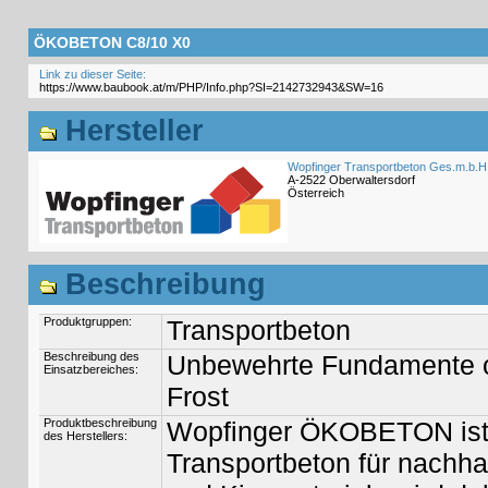
ÖKOBETON C8/10 X0
Link zu dieser Seite:
Hersteller
Wopfinger Transportbeton Ges.m.b.H
A-2522 Oberwaltersdorf
Österreich
Beschreibung
Produktgruppen:
Transportbeton
Beschreibung des
Unbewehrte Fundamente oh
Einsatzbereiches:
Frost
Produktbeschreibung
Wopfinger ÖKOBETON ist 
des Herstellers:
Transportbeton für nachha