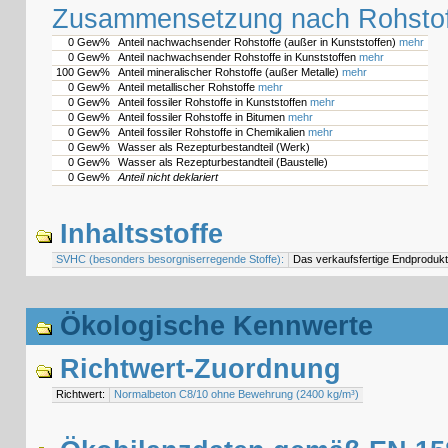
Zusammensetzung nach Rohstof
0 Gew%
Anteil nachwachsender Rohstoffe (außer in Kunststoffen)
mehr
0 Gew%
Anteil nachwachsender Rohstoffe in Kunststoffen
mehr
100 Gew%
Anteil mineralischer Rohstoffe (außer Metalle)
mehr
0 Gew%
Anteil metallischer Rohstoffe
mehr
0 Gew%
Anteil fossiler Rohstoffe in Kunststoffen
mehr
0 Gew%
Anteil fossiler Rohstoffe in Bitumen
mehr
0 Gew%
Anteil fossiler Rohstoffe in Chemikalien
mehr
0 Gew%
Wasser als Rezepturbestandteil (Werk)
0 Gew%
Wasser als Rezepturbestandteil (Baustelle)
0 Gew%
Anteil nicht deklariert
Inhaltsstoffe
SVHC (besonders besorgniserregende Stoffe):
Das verkaufsfertige Endprodukt
Ökologische Kennwerte
Richtwert-Zuordnung
Richtwert:
Normalbeton C8/10 ohne Bewehrung (2400 kg/m³)