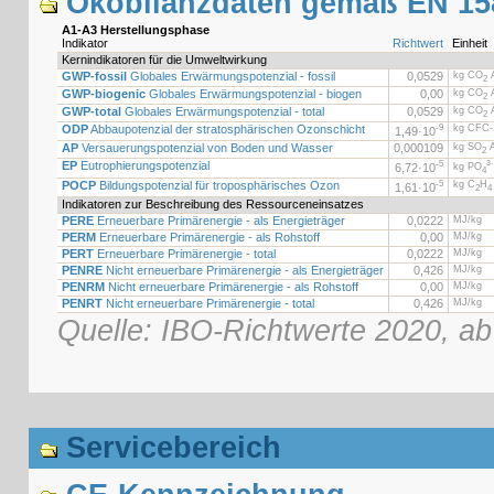
Ökobilanzdaten gemäß EN 15
A1-A3 Herstellungsphase
Indikator
Richtwert
Einheit
Kernindikatoren für die Umweltwirkung
GWP-fossil
Globales Erwärmungspotenzial - fossil
0,0529
kg CO
Ä
2
GWP-biogenic
Globales Erwärmungspotenzial - biogen
0,00
kg CO
Ä
2
GWP-total
Globales Erwärmungspotenzial - total
0,0529
kg CO
Ä
2
ODP
Abbaupotenzial der stratosphärischen Ozonschicht
-9
kg CFC-
1,49·
10
AP
Versauerungspotenzial von Boden und Wasser
0,000109
kg SO
Ä
2
EP
Eutrophierungspotenzial
-5
3-
6,72·
10
kg PO
4
POCP
Bildungspotenzial für troposphärisches Ozon
-5
kg C
H
1,61·
10
2
4
Indikatoren zur Beschreibung des Ressourceneinsatzes
PERE
Erneuerbare Primärenergie - als Energieträger
0,0222
MJ/kg
PERM
Erneuerbare Primärenergie - als Rohstoff
0,00
MJ/kg
PERT
Erneuerbare Primärenergie - total
0,0222
MJ/kg
PENRE
Nicht erneuerbare Primärenergie - als Energieträger
0,426
MJ/kg
PENRM
Nicht erneuerbare Primärenergie - als Rohstoff
0,00
MJ/kg
PENRT
Nicht erneuerbare Primärenergie - total
0,426
MJ/kg
Quelle: IBO-Richtwerte 2020, ab
Servicebereich