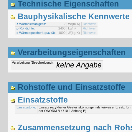
Technische Eigenschaften
Bauphysikalische Kennwerte
λ
Wärmeleitfähigkeit:
2
W/(m·K)
Richtwert
ρ
Rohdichte:
2400
kg/m³
Richtwert
c
Wärmespeicherkapazität:
1000
J/(kg·K)
Richtwert
Verarbeitungseigenschaften
Verarbeitung (Beschreibung):
keine Angabe
Rohstoffe und Einsatzstoffe
Einsatzstoffe
Einsatzstoffe:
Einsatz rezyklierter Gesteinskörnungen als teilweiser Ersatz f
der ÖNORM B 4710-1 Anhang E)
Zusammensetzung nach Rohst