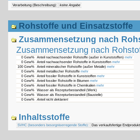
Verarbeitung (Beschreibung):
keine Angabe
Rohstoffe und Einsatzstoffe
Zusammensetzung nach Rohst
Zusammensetzung nach Rohstof
0 Gew%
Anteil nachwachsender Rohstoffe (außer in Kunststoffen)
mehr
0 Gew%
Anteil nachwachsender Rohstoffe in Kunststoffen
mehr
100 Gew%
Anteil mineralischer Rohstoffe (außer Metalle)
mehr
0 Gew%
Anteil metallischer Rohstoffe
mehr
0 Gew%
Anteil fossiler Rohstoffe in Kunststoffen
mehr
0 Gew%
Anteil fossiler Rohstoffe in Bitumen
mehr
0 Gew%
Anteil fossiler Rohstoffe in Chemikalien
mehr
0 Gew%
Wasser als Rezepturbestandteil (Werk)
0 Gew%
Wasser als Rezepturbestandteil (Baustelle)
0 Gew%
Anteil nicht deklariert
Inhaltsstoffe
SVHC (besonders besorgniserregende Stoffe):
Das verkaufsfertige Endprodukt