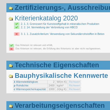
Zertifizierungs-, Ausschreibu
Kriterienkatalog 2020
2. 1. 3. Grenzwert für Kunststoffgehalt in mineralischen Produkten
2. 2. 14. Vermeidung der Verbreitung von HBCD
3. 1. 1. Zusatzkriterium: Verwendung von Sekundärrohstoffen in Beton
Das Kriterium ist relevant und erfüllt.
Das Kriterium ist relevant, die Erfüllung des Kriteriums ist aber nicht nachgewiesen.
Technische Eigenschaften
Bauphysikalische Kennwerte
λ
Wärmeleitfähigkeit:
2
W/(m·K)
Richtwert
ρ
Rohdichte:
2400
kg/m³
Richtwert
c
Wärmespeicherkapazität:
1000
J/(kg·K)
Richtwert
Verarbeitungseigenschaften