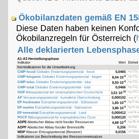
Ökobilanzdaten gemäß EN 158
Diese Daten haben keinen Konfo
Ökobilanzregeln für Österreich (
Alle deklarierten Lebensphas
A1-A3 Herstellungsphase
Indikator
Wert
Einheit
Kernindikatoren für die Umweltwirkung
GWP-fossil
Globales Erwärmungspotenzial - fossil
0,0465
kg CO
2
GWP-biogenic
Globales Erwärmungspotenzial - biogen
-5
kg CO
8,04·
10
2
GWP-luluc
Globales Erwärmungspotential - luluc
-6
kg CO
9,93·
10
2
GWP-total
Globales Erwärmungspotential - total
0,0466
kg CO
2
ODP
Abbaupotenzial der stratosphärischen Ozonschicht
-10
kg CFC-
3,51·
10
AP
Versauerungspotenzial - kumulierte Überschreitung
0,000102
+
mol H
e
EP-freshwater
Eutrophierungspotenzial - Süßwasser
-6
kg P eq
1,65·
10
EP-marine
Eutrophierungspotenzial - Salzwasser
-5
kg N eq
3,86·
10
EP-terrestrial
Eutrophierungspotenzial - Land
0,000412
mol N e
POCP
Bildungspotenzial für troposphärisches Ozon
0,000120
kg NMV
ADPE
Abiotischer Abbau nicht fossiler Ressourcen
-8
kg Sb Ä
4,68·
10
ADPF
Abiotischer Abbau fossiler Brennstoffe
0,256
MJ/kg
WDP
Wasser-Entzugspotenzial (Benutzer)
0,0156
m³ Welt
Indikatoren zur Beschreibung des Ressourceneinsatzes