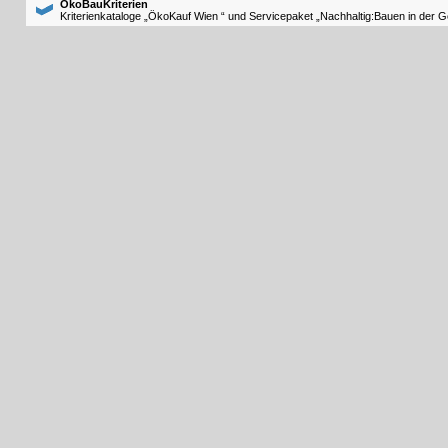
ÖkoBauKriterien
Kriterienkataloge „ÖkoKauf Wien “ und Servicepaket „Nachhaltig:Bauen in der 