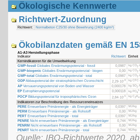
Ökologische Kennwerte
Richtwert-Zuordnung
Richtwert:
Normalbeton C25/30 ohne Bewehrung (2400 kg/m³)
Ökobilanzdaten gemäß EN 15
A1-A3 Herstellungsphase
Indikator
Richtwert
Einheit
Kernindikatoren für die Umweltwirkung
GWP-fossil
Globales Erwärmungspotenzial - fossil
0,0987
kg CO
Ä
2
GWP-biogenic
Globales Erwärmungspotenzial - biogen
0,00
kg CO
Ä
2
GWP-total
Globales Erwärmungspotenzial - total
0,0987
kg CO
Ä
2
ODP
Abbaupotenzial der stratosphärischen Ozonschicht
-9
kg CFC-
2,29·
10
AP
Versauerungspotenzial von Boden und Wasser
0,000178
kg SO
Ä
2
EP
Eutrophierungspotenzial
0,000118
3-
kg PO
4
POCP
Bildungspotenzial für troposphärisches Ozon
-5
kg C
H
2,84·
10
2
4
Indikatoren zur Beschreibung des Ressourceneinsatzes
PERE
Erneuerbare Primärenergie - als Energieträger
0,0397
MJ/kg
PERM
Erneuerbare Primärenergie - als Rohstoff
0,00
MJ/kg
PERT
Erneuerbare Primärenergie - total
0,0397
MJ/kg
PENRE
Nicht erneuerbare Primärenergie - als Energieträger
0,744
MJ/kg
PENRM
Nicht erneuerbare Primärenergie - als Rohstoff
0,00
MJ/kg
PENRT
Nicht erneuerbare Primärenergie - total
0,744
MJ/kg
Quelle: IBO-Richtwerte 2020, ab