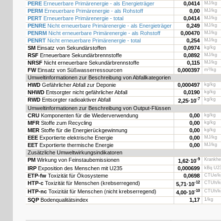
PERE
Erneuerbare Primärenergie - als Energieträger
0,0414
MJ/kg
PERM
Erneuerbare Primärenergie - als Rohstoff
0,00
MJ/kg
PERT
Erneuerbare Primärenergie - total
0,0414
MJ/kg
PENRE
Nicht erneuerbare Primärenergie - als Energieträger
0,249
MJ/kg
PENRM
Nicht erneuerbare Primärenergie - als Rohstoff
0,00470
MJ/kg
PENRT
Nicht erneuerbare Primärenergie - total
0,254
MJ/kg
SM
Einsatz von Sekundärstoffen
0,0974
kg/kg
RSF
Erneuerbare Sekundärbrennstoffe
0,0892
MJ/kg
NRSF
Nicht erneuerbare Sekundärbrennstoffe
0,115
MJ/kg
FW
Einsatz von Süßwasserressourcen
0,000397
m³/kg
Umweltinformationen zur Beschreibung von Abfallkategorien
HWD
Gefährlicher Abfall zur Deponie
0,000497
kg/kg
NHWD
Entsorgter nicht gefährlicher Abfall
0,0190
kg/kg
RWD
Entsorgter radioaktiver Abfall
-7
kg/kg
2,25·
10
Umweltinformationen zur Beschreibung von Output-Flüssen
CRU
Komponenten für die Wiederverwendung
0,00
kg/kg
MFR
Stoffe zum Recycling
0,00
kg/kg
MER
Stoffe für die Energierückgewinnung
0,00
kg/kg
EEE
Exportierte elektrische Energie
0,00
MJ/kg
EET
Exportierte thermische Energie
0,00
MJ/kg
Zusätzliche Umweltwirkungsindikatoren
PM
Wirkung von Feinstaubemissionen
-9
Krankhei
1,62·
10
IRP
Exposition des Menschen mit U235
0,000699
kBq U23
ETP-fw
Toxizität für Ökosysteme
0,0698
CTUe/k
HTP-c
Toxizität für Menschen (krebserregend)
-12
CTUh/k
5,71·
10
HTP-nc
Toxizität für Menschen (nicht krebserregend)
-10
CTUh/k
4,00·
10
SQP
Bodenqualitätsindex
1,17
1/kg