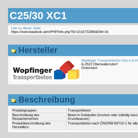
C25/30 XC1
Link zu dieser Seite:
Hersteller
Wopfinger Transportbeton Ges.m.b.H
A-2522 Oberwaltersdorf
Österreich
Beschreibung
Produktgruppen:
Transportbeton
Beschreibung des
Beton in Gebäuden (trocken oder ständig nass)
Einsatzbereiches:
Grundwasser)
Produktbeschreibung des
Transportbeton nach ÖNORM B4710-1 für alle
Herstellers: