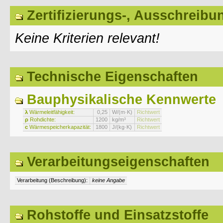
Zertifizierungs-, Ausschreibu
Keine Kriterien relevant!
Technische Eigenschaften
Bauphysikalische Kennwerte
λ
Wärmeleitfähigkeit:
0,25
W/(m·K)
Richtwert
ρ
Rohdichte:
1200
kg/m³
Richtwert
c
Wärmespeicherkapazität:
1800
J/(kg·K)
Richtwert
Verarbeitungseigenschaften
Verarbeitung (Beschreibung):
keine Angabe
Rohstoffe und Einsatzstoffe