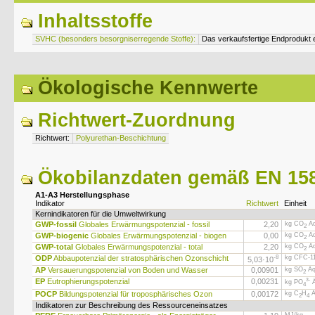
Inhaltsstoffe
SVHC (besonders besorgniserregende Stoffe):
Das verkaufsfertige Endprodukt 
Ökologische Kennwerte
Richtwert-Zuordnung
Richtwert:
Polyurethan-Beschichtung
Ökobilanzdaten gemäß EN 158
A1-A3 Herstellungsphase
Indikator
Richtwert
Einheit
Kernindikatoren für die Umweltwirkung
GWP-fossil
Globales Erwärmungspotenzial - fossil
2,20
kg CO
Äq
2
GWP-biogenic
Globales Erwärmungspotenzial - biogen
0,00
kg CO
Äq
2
GWP-total
Globales Erwärmungspotenzial - total
2,20
kg CO
Äq
2
ODP
Abbaupotenzial der stratosphärischen Ozonschicht
-8
kg CFC-11
5,03·
10
AP
Versauerungspotenzial von Boden und Wasser
0,00901
kg SO
Äq
2
EP
Eutrophierungspotenzial
0,00231
3-
kg PO
Ä
4
POCP
Bildungspotenzial für troposphärisches Ozon
0,00172
kg C
H
Ä
2
4
Indikatoren zur Beschreibung des Ressourceneinsatzes