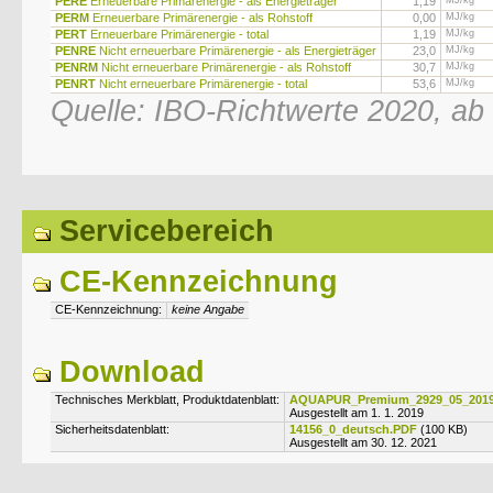
PERE
Erneuerbare Primärenergie - als Energieträger
1,19
MJ/kg
PERM
Erneuerbare Primärenergie - als Rohstoff
0,00
MJ/kg
PERT
Erneuerbare Primärenergie - total
1,19
MJ/kg
PENRE
Nicht erneuerbare Primärenergie - als Energieträger
23,0
MJ/kg
PENRM
Nicht erneuerbare Primärenergie - als Rohstoff
30,7
MJ/kg
PENRT
Nicht erneuerbare Primärenergie - total
53,6
MJ/kg
Quelle: IBO-Richtwerte 2020, ab
Servicebereich
CE-Kennzeichnung
CE-Kennzeichnung:
keine Angabe
Download
Technisches Merkblatt, Produktdatenblatt:
AQUAPUR_Premium_2929_05_201
Ausgestellt am 1. 1. 2019
Sicherheitsdatenblatt:
14156_0_deutsch.PDF
(100 KB)
Ausgestellt am 30. 12. 2021