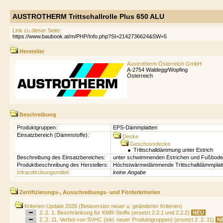
AUSTROTHERM Trittschallrolle Plus 650 ALU
Link zu dieser Seite:
Hersteller
Austrotherm Österreich GmbH
A-2754 Waldegg/Wopfing
Österreich
Beschreibung
Produktgruppen:
EPS-Dämmplatten
Einsatzbereich (Dämmstoffe):
Decke
Geschossdecke
Trittschalldämmung unter Estrich
Beschreibung des Einsatzbereiches:
unter schwimmenden Estrichen und Fußbode
Produktbeschreibung des Herstellers:
Höchstwärmedämmende Trittschalldämmplatte
Infrarottrübungsmittel:
keine Angabe
Zertifizierungs-, Ausschreibungs- und Förderkriterien
Kriterien-Update 2026 (Betaversion neuer u. geänderter Kriterien)
2. 2. 1. Beschränkung für KMR-Stoffe (ersetzt 2.2.1 und 2.2.2)
NEU
2. 2. 11. Verbot von SVHC (inkl. neuer Produktgruppen) (ersetzt 2. 2. 11)
N