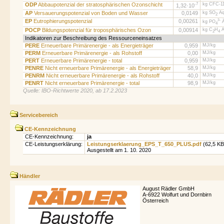
ODP
Abbaupotenzial der stratosphärischen Ozonschicht
-7
kg CFC-11
1,32·
10
AP
Versauerungspotenzial von Boden und Wasser
0,0149
kg SO
Äq
2
EP
Eutrophierungspotenzial
0,00261
3-
kg PO
Ä
4
POCP
Bildungspotenzial für troposphärisches Ozon
0,00914
kg C
H
Ä
2
4
Indikatoren zur Beschreibung des Ressourceneinsatzes
PERE
Erneuerbare Primärenergie - als Energieträger
0,959
MJ/kg
PERM
Erneuerbare Primärenergie - als Rohstoff
0,00
MJ/kg
PERT
Erneuerbare Primärenergie - total
0,959
MJ/kg
PENRE
Nicht erneuerbare Primärenergie - als Energieträger
58,9
MJ/kg
PENRM
Nicht erneuerbare Primärenergie - als Rohstoff
40,0
MJ/kg
PENRT
Nicht erneuerbare Primärenergie - total
98,9
MJ/kg
Quelle: IBO-Richtwerte 2020, ab 17.2.2023
Servicebereich
CE-Kennzeichnung
CE-Kennzeichnung:
ja
CE-Leistungserklärung:
Leistungserklaerung_EPS_T_650_PLUS.pdf
(62,5 KB
Ausgestellt am 1. 10. 2020
Händler
August Rädler GmbH
A-6922 Wolfurt und Dornbirn
Österreich