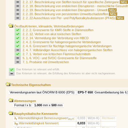
2. 2. 17. Beschränkung von Stoffen toxisch für spezifische Zielorgane
NEU
2. 2. 18. Beschränkung von endokrinen Disruptoren - menschliche Gesundh
2. 2. 19. Beschränkung von endokrinen Disruptoren - Umwelt
NEU
2. 2. 20. Beschränkung von persistenten Umweltschadstoffen
NEU
2. 2. 22 Ausschluss von Per- und Polyfluoralkylsubstanzen (PFAS)
NEU
ÖkoBauKriterien, klimaaktiv, Wohnbauförderungen
2. 2. 2. Grenzwerte für KMR-Stoffe in Dämmstoffen
2. 2. 12. Verbot von akut toxischen Stoffen
2. 2. 14. Vermeidung der Verbreitung von HBCD
2. 4. 2. Grenzwerte für halogenorganische Verbindungen
2. 4. 6. Grenzwert für flüchtige halogenorganische Verbindungen
2. 4. 7. Vollständiger Ausschluss von halogenorganischen Stoffen
2. 7. 1. Verbot von kritischen Flammschutzmitteln
5. 1. 6. VOC- und SVOC-Grenzwerte für Dämmstoffe
7. 1. Produkte mit Umweltzeichen
Das Kriterium ist relevant und erfüllt.
Das Kriterium ist relevant, die Erfüllung des Kriteriums ist aber nicht nachgewiesen.
Technische Eigenschaften
Verwendungsarten laut ÖNORM B 6000 (EPS):
EPS-T 650
: Gesamtbelastung bis 6,5
Abmessungen
Format l x b:
1.000
mm x
500
mm
Bauphysikalische Kennwerte
λ
Wärmeleitfähigkeit Bemessungswert
:
0,033
W/(m·K)
Richtwert
r
AUT
λ
Wärmeleitfähigkeit Nennwert:
0,033
W/(m·K)
D