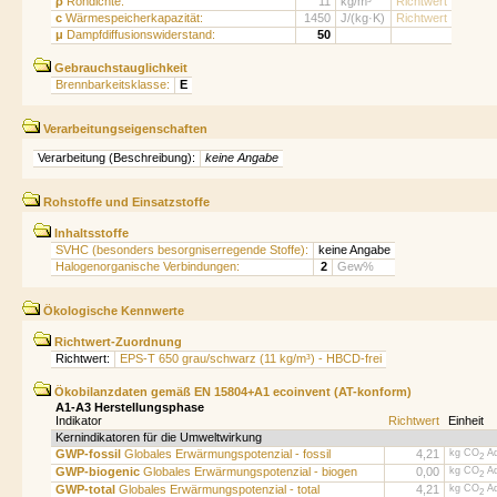
ρ
Rohdichte:
11
kg/m³
Richtwert
c
Wärmespeicherkapazität:
1450
J/(kg·K)
Richtwert
μ
Dampfdiffusionswiderstand:
50
Gebrauchstauglichkeit
Brennbarkeitsklasse:
E
Verarbeitungseigenschaften
Verarbeitung (Beschreibung):
keine Angabe
Rohstoffe und Einsatzstoffe
Inhaltsstoffe
SVHC (besonders besorgniserregende Stoffe):
keine Angabe
Halogenorganische Verbindungen:
2
Gew%
Ökologische Kennwerte
Richtwert-Zuordnung
Richtwert:
EPS-T 650 grau/schwarz (11 kg/m³) - HBCD-frei
Ökobilanzdaten gemäß EN 15804+A1 ecoinvent (AT-konform)
A1-A3 Herstellungsphase
Indikator
Richtwert
Einheit
Kernindikatoren für die Umweltwirkung
GWP-fossil
Globales Erwärmungspotenzial - fossil
4,21
kg CO
Äq
2
GWP-biogenic
Globales Erwärmungspotenzial - biogen
0,00
kg CO
Äq
2
GWP-total
Globales Erwärmungspotenzial - total
4,21
kg CO
Äq
2