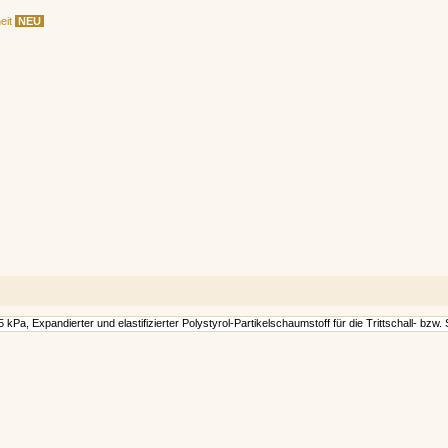
eit
NEU
 kPa, Expandierter und elastifizierter Polystyrol-Partikelschaumstoff für die Trittschall- bz