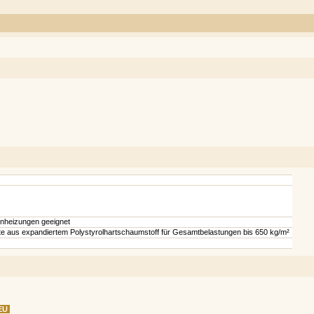
nheizungen geeignet
 aus expandiertem Polystyrolhartschaumstoff für Gesamtbelastungen bis 650 kg/m²
EU