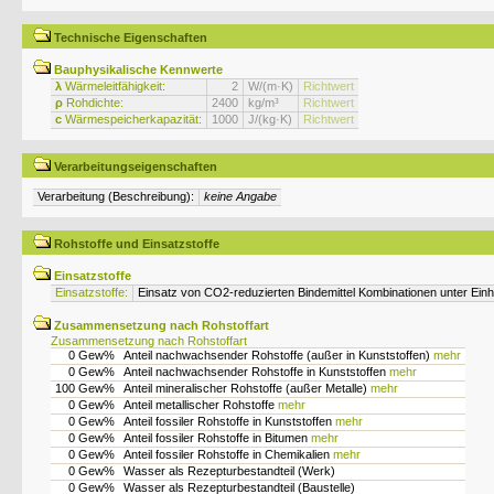
Technische Eigenschaften
Bauphysikalische Kennwerte
λ
Wärmeleitfähigkeit:
2
W/(m·K)
Richtwert
ρ
Rohdichte:
2400
kg/m³
Richtwert
c
Wärmespeicherkapazität:
1000
J/(kg·K)
Richtwert
Verarbeitungseigenschaften
Verarbeitung (Beschreibung):
keine Angabe
Rohstoffe und Einsatzstoffe
Einsatzstoffe
Einsatzstoffe:
Einsatz von CO2-reduzierten Bindemittel Kombinationen unter Einh
Zusammensetzung nach Rohstoffart
Zusammensetzung nach Rohstoffart
0 Gew%
Anteil nachwachsender Rohstoffe (außer in Kunststoffen)
mehr
0 Gew%
Anteil nachwachsender Rohstoffe in Kunststoffen
mehr
100 Gew%
Anteil mineralischer Rohstoffe (außer Metalle)
mehr
0 Gew%
Anteil metallischer Rohstoffe
mehr
0 Gew%
Anteil fossiler Rohstoffe in Kunststoffen
mehr
0 Gew%
Anteil fossiler Rohstoffe in Bitumen
mehr
0 Gew%
Anteil fossiler Rohstoffe in Chemikalien
mehr
0 Gew%
Wasser als Rezepturbestandteil (Werk)
0 Gew%
Wasser als Rezepturbestandteil (Baustelle)