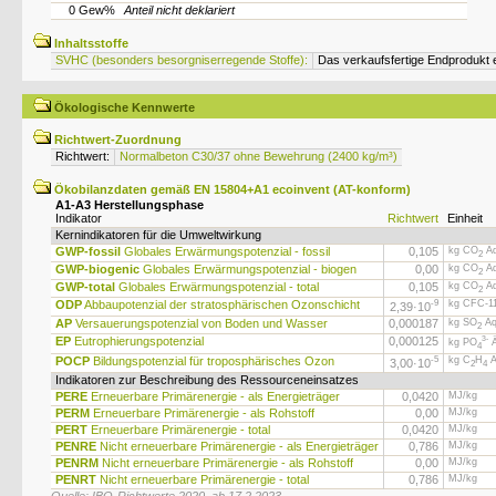
0 Gew%
Anteil nicht deklariert
Inhaltsstoffe
SVHC (besonders besorgniserregende Stoffe):
Das verkaufsfertige Endprodukt e
Ökologische Kennwerte
Richtwert-Zuordnung
Richtwert:
Normalbeton C30/37 ohne Bewehrung (2400 kg/m³)
Ökobilanzdaten gemäß EN 15804+A1 ecoinvent (AT-konform)
A1-A3 Herstellungsphase
Indikator
Richtwert
Einheit
Kernindikatoren für die Umweltwirkung
GWP-fossil
Globales Erwärmungspotenzial - fossil
0,105
kg CO
Äq
2
GWP-biogenic
Globales Erwärmungspotenzial - biogen
0,00
kg CO
Äq
2
GWP-total
Globales Erwärmungspotenzial - total
0,105
kg CO
Äq
2
ODP
Abbaupotenzial der stratosphärischen Ozonschicht
-9
kg CFC-11
2,39·
10
AP
Versauerungspotenzial von Boden und Wasser
0,000187
kg SO
Äq
2
EP
Eutrophierungspotenzial
0,000125
3-
kg PO
Ä
4
POCP
Bildungspotenzial für troposphärisches Ozon
-5
kg C
H
Ä
3,00·
10
2
4
Indikatoren zur Beschreibung des Ressourceneinsatzes
PERE
Erneuerbare Primärenergie - als Energieträger
0,0420
MJ/kg
PERM
Erneuerbare Primärenergie - als Rohstoff
0,00
MJ/kg
PERT
Erneuerbare Primärenergie - total
0,0420
MJ/kg
PENRE
Nicht erneuerbare Primärenergie - als Energieträger
0,786
MJ/kg
PENRM
Nicht erneuerbare Primärenergie - als Rohstoff
0,00
MJ/kg
PENRT
Nicht erneuerbare Primärenergie - total
0,786
MJ/kg