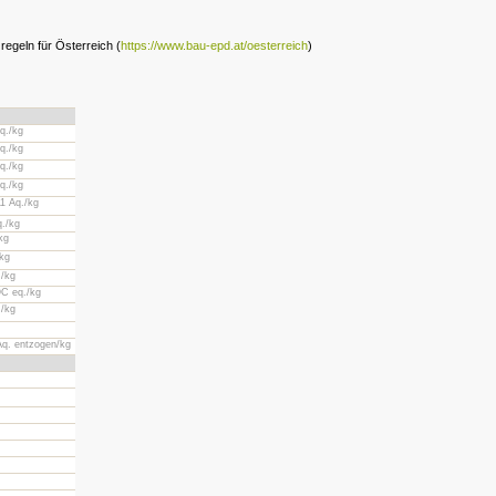
egeln für Österreich (
https://www.bau-epd.at/oesterreich
)
q./kg
q./kg
q./kg
q./kg
1 Äq./kg
./kg
kg
/kg
./kg
C eq./kg
./kg
Äq. entzogen/kg