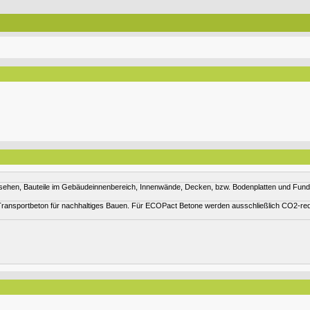
hen, Bauteile im Gebäudeinnenbereich, Innenwände, Decken, bzw. Bodenplatten und Fundame
ransportbeton für nachhaltiges Bauen. Für ECOPact Betone werden ausschließlich CO2-red