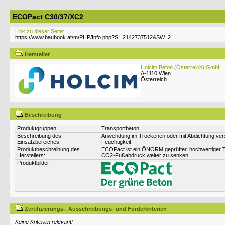
ECOPact C30/37/XC2
Link zu dieser Seite:
Hersteller
Holcim Beton (Österreich) GmbH
A-1110 Wien
Österreich
Beschreibung
Produktgruppen:
Transportbeton
Beschreibung des
Anwendung im Trockenen oder mit Abdichtung verse
Einsatzbereiches:
Feuchtigkeit.
Produktbeschreibung des
ECOPact ist ein ÖNORM geprüfter, hochwertiger T
Herstellers:
CO2-Fußabdruck weiter zu senken.
Produktbilder:
Zertifizierungs-, Ausschreibungs- und Förderkriterien
Keine Kriterien relevant!