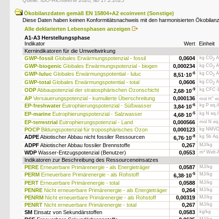
Quelle: IBO-Richtwerte 2020, ab 17.2.2023
Ökobilanzdaten gemäß EN 15804+A2 ecoinvent (Sonstige)
Diese Daten haben keinen Konformitätsnachweis mit den harmonisierten Ökobilanzr
Alle deklarierten Lebensphasen anzeigen
A1-A3 Herstellungsphase
Indikator
Wert
Einheit
Kernindikatoren für die Umweltwirkung
GWP-fossil
Globales Erwärmungspotenzial - fossil
0,0604
kg CO
Ä
2
GWP-biogenic
Globales Erwärmungspotenzial - biogen
0,000234
kg CO
Ä
2
GWP-luluc
Globales Erwärmungspotential - luluc
-6
kg CO
Ä
8,51·
10
2
GWP-total
Globales Erwärmungspotential - total
0,0606
kg CO
Ä
2
ODP
Abbaupotenzial der stratosphärischen Ozonschicht
-9
kg CFC-1
2,68·
10
AP
Versauerungspotenzial - kumulierte Überschreitung
0,000136
+
mol H
eq
EP-freshwater
Eutrophierungspotenzial - Süßwasser
-6
kg P eq./
3,84·
10
EP-marine
Eutrophierungspotenzial - Salzwasser
-5
kg N eq.
4,68·
10
EP-terrestrial
Eutrophierungspotenzial - Land
0,000566
mol N eq
POCP
Bildungspotenzial für troposphärisches Ozon
0,000123
kg NMVO
ADPE
Abiotischer Abbau nicht fossiler Ressourcen
-8
kg Sb Äq
6,76·
10
ADPF
Abiotischer Abbau fossiler Brennstoffe
0,267
MJ/kg
WDP
Wasser-Entzugspotenzial (Benutzer)
0,0553
m³ Welt-
Indikatoren zur Beschreibung des Ressourceneinsatzes
PERE
Erneuerbare Primärenergie - als Energieträger
0,0587
MJ/kg
PERM
Erneuerbare Primärenergie - als Rohstoff
-5
MJ/kg
6,38·
10
PERT
Erneuerbare Primärenergie - total
0,0588
MJ/kg
PENRE
Nicht erneuerbare Primärenergie - als Energieträger
0,264
MJ/kg
PENRM
Nicht erneuerbare Primärenergie - als Rohstoff
0,00319
MJ/kg
PENRT
Nicht erneuerbare Primärenergie - total
0,267
MJ/kg
SM
Einsatz von Sekundärstoffen
0,0583
kg/kg