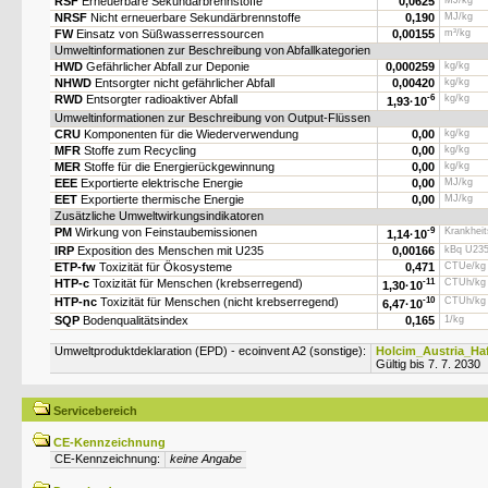
RSF
Erneuerbare Sekundärbrennstoffe
0,0625
MJ/kg
NRSF
Nicht erneuerbare Sekundärbrennstoffe
0,190
MJ/kg
FW
Einsatz von Süßwasserressourcen
0,00155
m³/kg
Umweltinformationen zur Beschreibung von Abfallkategorien
HWD
Gefährlicher Abfall zur Deponie
0,000259
kg/kg
NHWD
Entsorgter nicht gefährlicher Abfall
0,00420
kg/kg
RWD
Entsorgter radioaktiver Abfall
-6
kg/kg
1,93·
10
Umweltinformationen zur Beschreibung von Output-Flüssen
CRU
Komponenten für die Wiederverwendung
0,00
kg/kg
MFR
Stoffe zum Recycling
0,00
kg/kg
MER
Stoffe für die Energierückgewinnung
0,00
kg/kg
EEE
Exportierte elektrische Energie
0,00
MJ/kg
EET
Exportierte thermische Energie
0,00
MJ/kg
Zusätzliche Umweltwirkungsindikatoren
PM
Wirkung von Feinstaubemissionen
-9
Krankheit
1,14·
10
IRP
Exposition des Menschen mit U235
0,00166
kBq U235
ETP-fw
Toxizität für Ökosysteme
0,471
CTUe/kg
HTP-c
Toxizität für Menschen (krebserregend)
-11
CTUh/kg
1,30·
10
HTP-nc
Toxizität für Menschen (nicht krebserregend)
-10
CTUh/kg
6,47·
10
SQP
Bodenqualitätsindex
0,165
1/kg
Umweltproduktdeklaration (EPD) - ecoinvent A2 (sonstige):
Holcim_Austria_Ha
Gültig bis 7. 7. 2030
Servicebereich
CE-Kennzeichnung
CE-Kennzeichnung:
keine Angabe