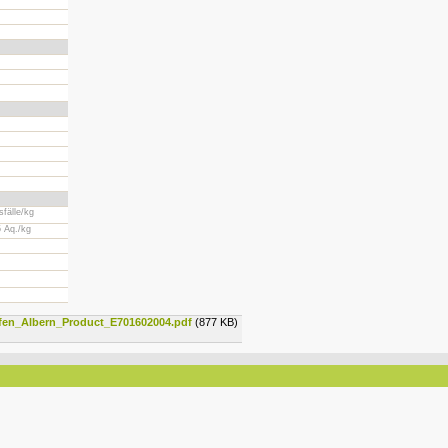
sfälle/kg
 Äq./kg
fen_Albern_Product_E701602004.pdf
(877 KB)