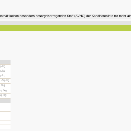
nthält keinen besonders besorgniserregenden Stoff (SVHC) der Kandidatenliste mit mehr als
./kg
./kg
./kg
 Äq./kg
./kg
q./kg
q./kg