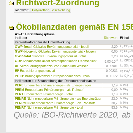
Richtwert-Zuordnung
Richtwert:
Polyurethan-Beschichtung
Ökobilanzdaten gemäß EN 158
A1-A3 Herstellungsphase
Indikator
Richtwert
Einheit
Kernindikatoren für die Umweltwirkung
GWP-fossil
Globales Erwärmungspotenzial - fossil
2,20
kg CO
Äq
2
GWP-biogenic
Globales Erwärmungspotenzial - biogen
0,00
kg CO
Äq
2
GWP-total
Globales Erwärmungspotenzial - total
2,20
kg CO
Äq
2
ODP
Abbaupotenzial der stratosphärischen Ozonschicht
-8
kg CFC-11
5,03·
10
AP
Versauerungspotenzial von Boden und Wasser
0,00901
kg SO
Äq
2
EP
Eutrophierungspotenzial
0,00231
3-
kg PO
Ä
4
POCP
Bildungspotenzial für troposphärisches Ozon
0,00172
kg C
H
Ä
2
4
Indikatoren zur Beschreibung des Ressourceneinsatzes
PERE
Erneuerbare Primärenergie - als Energieträger
1,19
MJ/kg
PERM
Erneuerbare Primärenergie - als Rohstoff
0,00
MJ/kg
PERT
Erneuerbare Primärenergie - total
1,19
MJ/kg
PENRE
Nicht erneuerbare Primärenergie - als Energieträger
23,0
MJ/kg
PENRM
Nicht erneuerbare Primärenergie - als Rohstoff
30,7
MJ/kg
PENRT
Nicht erneuerbare Primärenergie - total
53,6
MJ/kg
Quelle: IBO-Richtwerte 2020, ab