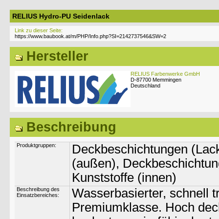
RELIUS Hydro-PU Seidenlack
Link zu dieser Seite:
Hersteller
RELIUS Farbenwerke GmbH
D-87700 Memmingen
Deutschland
Beschreibung
Produktgruppen:
Deckbeschichtungen (Lacke
(außen), Deckbeschichtung
Kunststoffe (innen)
Beschreibung des
Wasserbasierter, schnell 
Einsatzbereiches:
Premiumklasse. Hoch decke