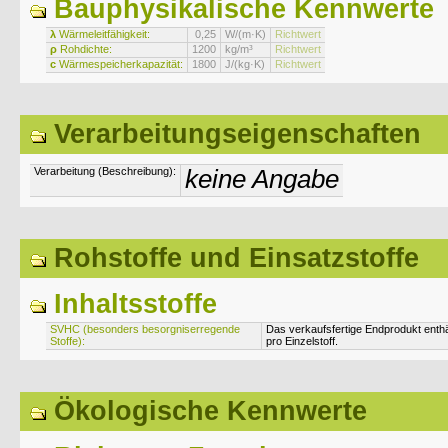
Bauphysikalische Kennwerte
λ
Wärmeleitfähigkeit:
0,25
W/(m·K)
Richtwert
ρ
Rohdichte:
1200
kg/m³
Richtwert
c
Wärmespeicherkapazität:
1800
J/(kg·K)
Richtwert
Verarbeitungseigenschaften
Verarbeitung (Beschreibung):
keine Angabe
Rohstoffe und Einsatzstoffe
Inhaltsstoffe
SVHC (besonders besorgniserregende
Das verkaufsfertige Endprodukt enth
Stoffe):
pro Einzelstoff.
Ökologische Kennwerte