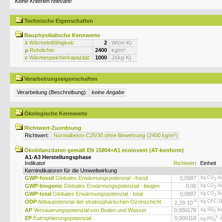
Keine Kriterien relevant!
Technische Eigenschaften
Bauphysikalische Kennwerte
λ
Wärmeleitfähigkeit:
2
W/(m·K)
ρ
Rohdichte:
2400
kg/m³
c
Wärmespeicherkapazität:
1000
J/(kg·K)
Verarbeitungseigenschaften
Verarbeitung (Beschreibung):
keine Angabe
Ökologische Kennwerte
Richtwert-Zuordnung
Richtwert:
Normalbeton C25/30 ohne Bewehrung (2400 kg/m³)
Ökobilanzdaten gemäß EN 15804+A1 ecoinvent (AT-konform)
A1-A3 Herstellungsphase
Indikator
Richtwert
Einheit
Kernindikatoren für die Umweltwirkung
GWP-fossil
Globales Erwärmungspotenzial - fossil
0,0987
kg CO
Äq
2
GWP-biogenic
Globales Erwärmungspotenzial - biogen
0,00
kg CO
Äq
2
GWP-total
Globales Erwärmungspotenzial - total
0,0987
kg CO
Äq
2
ODP
Abbaupotenzial der stratosphärischen Ozonschicht
-9
kg CFC-11
2,29·
10
AP
Versauerungspotenzial von Boden und Wasser
0,000178
kg SO
Äq
2
EP
Eutrophierungspotenzial
0,000118
3-
kg PO
Ä
4