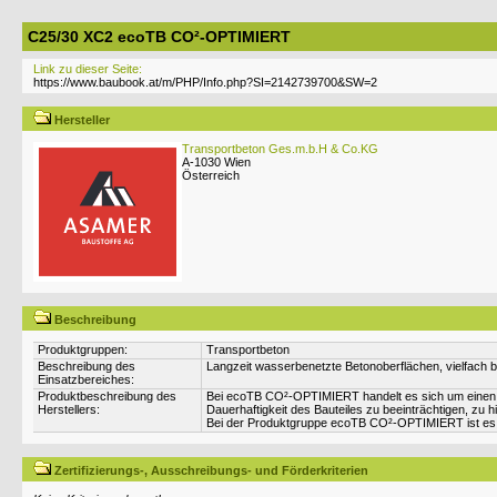
C25/30 XC2 ecoTB CO²-OPTIMIERT
Link zu dieser Seite:
Hersteller
Transportbeton Ges.m.b.H & Co.KG
A-1030 Wien
Österreich
Beschreibung
Produktgruppen:
Transportbeton
Beschreibung des
Langzeit wasserbenetzte Betonoberflächen, vielfach
Einsatzbereiches:
Produktbeschreibung des
Bei ecoTB CO²-OPTIMIERT handelt es sich um einen Ö
Herstellers:
Dauerhaftigkeit des Bauteiles zu beeinträchtigen, zu h
Bei der Produktgruppe ecoTB CO²-OPTIMIERT ist es uns
Zertifizierungs-, Ausschreibungs- und Förderkriterien