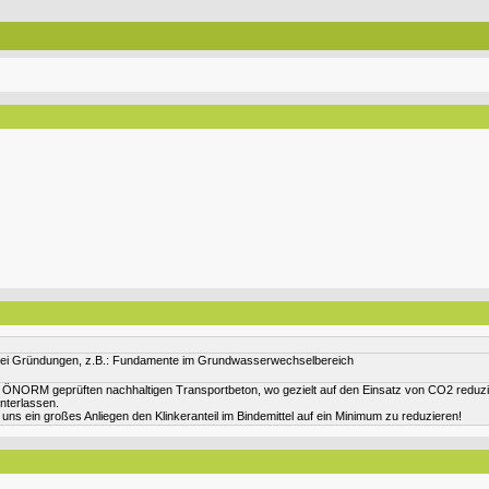
 bei Gründungen, z.B.: Fundamente im Grundwasserwechselbereich
NORM geprüften nachhaltigen Transportbeton, wo gezielt auf den Einsatz von CO2 reduzier
interlassen.
 ein großes Anliegen den Klinkeranteil im Bindemittel auf ein Minimum zu reduzieren!