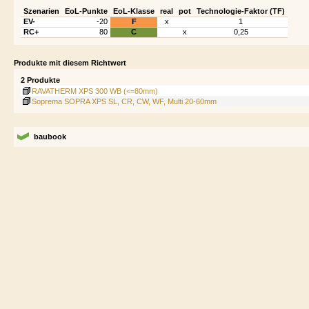
Szenarien
EoL-Punkte
EoL-Klasse
real
pot
Technologie-Faktor (TF)
EV-
-20
F
x
1
RC+
80
C
x
0,25
Produkte mit diesem Richtwert
2 Produkte
RAVATHERM XPS 300 WB (<=80mm)
Soprema SOPRA XPS SL, CR, CW, WF, Multi 20-60mm
baubook