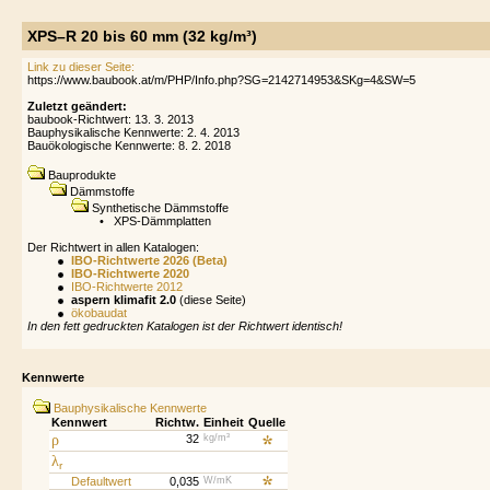
XPS–R 20 bis 60 mm (32 kg/m³)
Link zu dieser Seite:
Zuletzt geändert:
baubook-Richtwert: 13. 3. 2013
Bauphysikalische Kennwerte: 2. 4. 2013
Bauökologische Kennwerte: 8. 2. 2018
Bauprodukte
Dämmstoffe
Synthetische Dämmstoffe
•
XPS-Dämmplatten
Der Richtwert in allen Katalogen:
IBO-Richtwerte 2026 (Beta)
IBO-Richtwerte 2020
IBO-Richtwerte 2012
aspern klimafit 2.0
(diese Seite)
ökobaudat
In den fett gedruckten Katalogen ist der Richtwert identisch!
Kennwerte
Bauphysikalische Kennwerte
Kennwert
Richtw.
Einheit
Quelle
ρ
32
kg/m³
λ
r
Defaultwert
0,035
W/mK