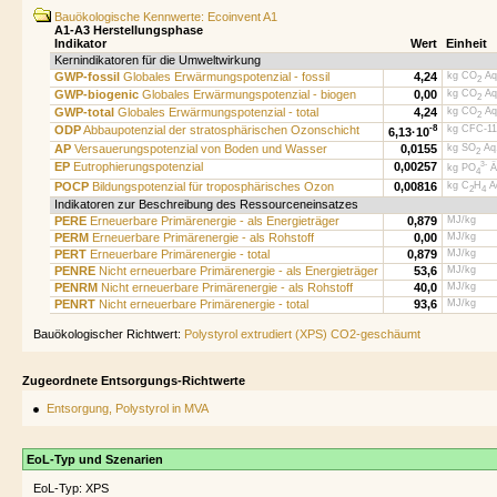
Bauökologische Kennwerte: Ecoinvent A1
A1-A3 Herstellungsphase
Indikator
Wert
Einheit
Kernindikatoren für die Umweltwirkung
GWP-fossil
Globales Erwärmungspotenzial - fossil
4,24
kg CO
Äq
2
GWP-biogenic
Globales Erwärmungspotenzial - biogen
0,00
kg CO
Äq
2
GWP-total
Globales Erwärmungspotenzial - total
4,24
kg CO
Äq
2
ODP
Abbaupotenzial der stratosphärischen Ozonschicht
-8
kg CFC-11
6,13·
10
AP
Versauerungspotenzial von Boden und Wasser
0,0155
kg SO
Äq.
2
EP
Eutrophierungspotenzial
0,00257
3-
kg PO
Ä
4
POCP
Bildungspotenzial für troposphärisches Ozon
0,00816
kg C
H
Äq
2
4
Indikatoren zur Beschreibung des Ressourceneinsatzes
PERE
Erneuerbare Primärenergie - als Energieträger
0,879
MJ/kg
PERM
Erneuerbare Primärenergie - als Rohstoff
0,00
MJ/kg
PERT
Erneuerbare Primärenergie - total
0,879
MJ/kg
PENRE
Nicht erneuerbare Primärenergie - als Energieträger
53,6
MJ/kg
PENRM
Nicht erneuerbare Primärenergie - als Rohstoff
40,0
MJ/kg
PENRT
Nicht erneuerbare Primärenergie - total
93,6
MJ/kg
Bauökologischer Richtwert:
Polystyrol extrudiert (XPS) CO2-geschäumt
Zugeordnete Entsorgungs-Richtwerte
Entsorgung, Polystyrol in MVA
EoL-Typ und Szenarien
EoL-Typ: XPS