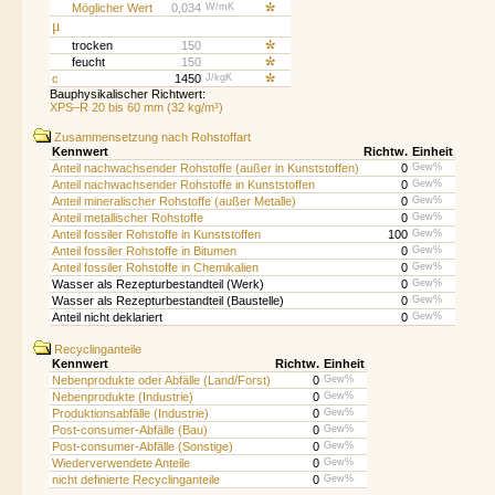
Möglicher Wert
0,034
W/mK
μ
trocken
150
feucht
150
c
1450
J/kgK
Bauphysikalischer Richtwert:
XPS–R 20 bis 60 mm (32 kg/m³)
Zusammensetzung nach Rohstoffart
Kennwert
Richtw.
Einheit
Anteil nachwachsender Rohstoffe (außer in Kunststoffen)
0
Gew%
Anteil nachwachsender Rohstoffe in Kunststoffen
0
Gew%
Anteil mineralischer Rohstoffe (außer Metalle)
0
Gew%
Anteil metallischer Rohstoffe
0
Gew%
Anteil fossiler Rohstoffe in Kunststoffen
100
Gew%
Anteil fossiler Rohstoffe in Bitumen
0
Gew%
Anteil fossiler Rohstoffe in Chemikalien
0
Gew%
Wasser als Rezepturbestandteil (Werk)
0
Gew%
Wasser als Rezepturbestandteil (Baustelle)
0
Gew%
Anteil nicht deklariert
0
Gew%
Recyclinganteile
Kennwert
Richtw.
Einheit
Nebenprodukte oder Abfälle (Land/Forst)
0
Gew%
Nebenprodukte (Industrie)
0
Gew%
Produktionsabfälle (Industrie)
0
Gew%
Post-consumer-Abfälle (Bau)
0
Gew%
Post-consumer-Abfälle (Sonstige)
0
Gew%
Wiederverwendete Anteile
0
Gew%
nicht definierte Recyclinganteile
0
Gew%