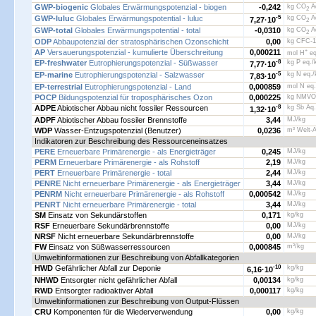
GWP-biogenic
Globales Erwärmungspotenzial - biogen
-0,242
kg CO
Äq
2
GWP-luluc
Globales Erwärmungspotential - luluc
-5
kg CO
Äq
7,27·
10
2
GWP-total
Globales Erwärmungspotential - total
-0,0310
kg CO
Äq
2
ODP
Abbaupotenzial der stratosphärischen Ozonschicht
0,00
kg CFC-1
AP
Versauerungspotenzial - kumulierte Überschreitung
0,000211
+
mol H
eq
EP-freshwater
Eutrophierungspotenzial - Süßwasser
-8
kg P eq./
7,77·
10
EP-marine
Eutrophierungspotenzial - Salzwasser
-5
kg N eq./
7,83·
10
EP-terrestrial
Eutrophierungspotenzial - Land
0,000859
mol N eq.
POCP
Bildungspotenzial für troposphärisches Ozon
0,000225
kg NMVO
ADPE
Abiotischer Abbau nicht fossiler Ressourcen
-8
kg Sb Äq.
1,32·
10
ADPF
Abiotischer Abbau fossiler Brennstoffe
3,44
MJ/kg
WDP
Wasser-Entzugspotenzial (Benutzer)
0,0236
m³ Welt-Ä
Indikatoren zur Beschreibung des Ressourceneinsatzes
PERE
Erneuerbare Primärenergie - als Energieträger
0,245
MJ/kg
PERM
Erneuerbare Primärenergie - als Rohstoff
2,19
MJ/kg
PERT
Erneuerbare Primärenergie - total
2,44
MJ/kg
PENRE
Nicht erneuerbare Primärenergie - als Energieträger
3,44
MJ/kg
PENRM
Nicht erneuerbare Primärenergie - als Rohstoff
0,000542
MJ/kg
PENRT
Nicht erneuerbare Primärenergie - total
3,44
MJ/kg
SM
Einsatz von Sekundärstoffen
0,171
kg/kg
RSF
Erneuerbare Sekundärbrennstoffe
0,00
MJ/kg
NRSF
Nicht erneuerbare Sekundärbrennstoffe
0,00
MJ/kg
FW
Einsatz von Süßwasserressourcen
0,000845
m³/kg
Umweltinformationen zur Beschreibung von Abfallkategorien
HWD
Gefährlicher Abfall zur Deponie
-10
kg/kg
6,16·
10
NHWD
Entsorgter nicht gefährlicher Abfall
0,00134
kg/kg
RWD
Entsorgter radioaktiver Abfall
0,000117
kg/kg
Umweltinformationen zur Beschreibung von Output-Flüssen
CRU
Komponenten für die Wiederverwendung
0,00
kg/kg