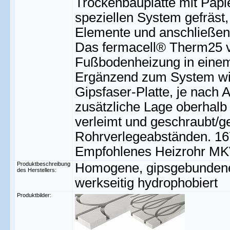
Trockenbauplatte mit Papie
speziellen System gefräst,
Elemente und anschließen
Das fermacell® Therm25 ve
Fußbodenheizung in eine
Ergänzend zum System wir
Gipsfaser-Platte, je nach
zusätzliche Lage oberhal
verleimt und geschraubt/g
Rohrverlegeabständen. 1
Empfohlenes Heizrohr MK
Produktbeschreibung
Homogene, gipsgebundene 
des Herstellers:
werkseitig hydrophobiert
Produktbilder: