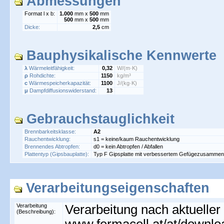
Abmessungen
Format l x b:
1.000
mm x
500
mm
500
mm x
500
mm
Dicke:
2,5
cm
Bauphysikalische Kennwerte
λ
Wärmeleitfähigkeit:
0,32
W/(m·K)
ρ
Rohdichte:
1150
kg/m³
c
Wärmespeicherkapazität:
1100
J/(kg·K)
μ
Dampfdiffusionswiderstand:
13
Gebrauchstauglichkeit
Brennbarkeitsklasse:
A2
Rauchentwicklung:
s1 = keine/kaum Rauchentwicklung
Brennendes Abtropfen:
d0 = kein Abtropfen / Abfallen
Plattentyp (Gipsbauplatte):
Typ F Gipsplatte mit verbessertem Gefügezusammenh
Verarbeitungseigenschaften
Verarbeitung
Verarbeitung nach aktueller
(Beschreibung):