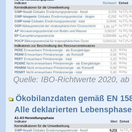
Indikator
Richtwert
Einheit
Kernindikatoren für die Umweltwirkung
GWP-fossil
Globales Erwärmungspotenzial - fossil
0,376
kg CO
Äq
2
GWP-biogenic
Globales Erwärmungspotenzial - biogen
-0,292
kg CO
Äq
2
GWP-total
Globales Erwärmungspotenzial - total
0,0845
kg CO
Äq
2
ODP
Abbaupotenzial der stratosphärischen Ozonschicht
-8
kg CFC-11
3,85·
10
AP
Versauerungspotenzial von Boden und Wasser
0,00157
kg SO
Äq
2
EP
Eutrophierungspotenzial
0,000485
3-
kg PO
Ä
4
POCP
Bildungspotenzial für troposphärisches Ozon
0,000132
kg C
H
Ä
2
4
Indikatoren zur Beschreibung des Ressourceneinsatzes
PERE
Erneuerbare Primärenergie - als Energieträger
3,23
MJ/kg
PERM
Erneuerbare Primärenergie - als Rohstoff
0,00
MJ/kg
PERT
Erneuerbare Primärenergie - total
3,23
MJ/kg
PENRE
Nicht erneuerbare Primärenergie - als Energieträger
5,40
MJ/kg
PENRM
Nicht erneuerbare Primärenergie - als Rohstoff
0,00
MJ/kg
PENRT
Nicht erneuerbare Primärenergie - total
5,40
MJ/kg
Quelle: IBO-Richtwerte 2020, ab
Ökobilanzdaten gemäß EN 15
Alle deklarierten Lebensphas
A1-A3 Herstellungsphase
Indikator
Wert
Einheit
Kernindikatoren für die Umweltwirkung
GWP-fossil
Globales Erwärmungspotenzial - fossil
0,211
kg CO
Äq
2