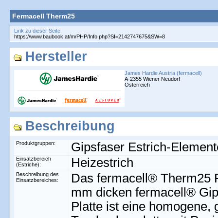
Fermacell Therm25
Link zu dieser Seite:
Hersteller
James Hardie Austria (fermacell)
A-2355 Wiener Neudorf
Österreich
Beschreibung
Produktgruppen:
Gipsfaser Estrich-Element
Einsatzbereich
Heizestrich
(Estriche):
Beschreibung des
Das fermacell® Therm25 F
Einsatzbereiches:
mm dicken fermacell® Gips
Platte ist eine homogene,