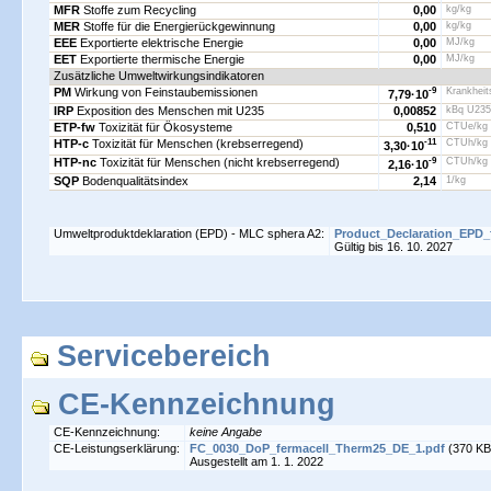
MFR
Stoffe zum Recycling
0,00
kg/kg
MER
Stoffe für die Energierückgewinnung
0,00
kg/kg
EEE
Exportierte elektrische Energie
0,00
MJ/kg
EET
Exportierte thermische Energie
0,00
MJ/kg
Zusätzliche Umweltwirkungsindikatoren
PM
Wirkung von Feinstaubemissionen
-9
Krankheit
7,79·
10
IRP
Exposition des Menschen mit U235
0,00852
kBq U235
ETP-fw
Toxizität für Ökosysteme
0,510
CTUe/kg
HTP-c
Toxizität für Menschen (krebserregend)
-11
CTUh/kg
3,30·
10
HTP-nc
Toxizität für Menschen (nicht krebserregend)
-9
CTUh/kg
2,16·
10
SQP
Bodenqualitätsindex
2,14
1/kg
Umweltproduktdeklaration (EPD) - MLC sphera A2:
Product_Declaration_EPD_
Gültig bis 16. 10. 2027
Servicebereich
CE-Kennzeichnung
CE-Kennzeichnung:
keine Angabe
CE-Leistungserklärung:
FC_0030_DoP_fermacell_Therm25_DE_1.pdf
(370 KB
Ausgestellt am 1. 1. 2022