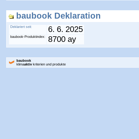
baubook Deklaration
Deklariert seit:
6. 6. 2025
baubook-Produktindex:
8700 ay
baubook
klima
aktiv
kriterien und produkte