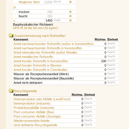
Möglicher Wert
0,034
W/mK
μ
trocken
150
feucht
150
c
1450
J/kgK
Bauphysikalischer Richtwert:
XPS–R 20 bis 60 mm (32 kg/m³)
Zusammensetzung nach Rohstoffart
Kennwert
Richtw.
Einheit
Anteil nachwachsender Rohstoffe (außer in Kunststoffen)
0
Gew%
Anteil nachwachsender Rohstoffe in Kunststoffen
0
Gew%
Anteil mineralischer Rohstoffe (außer Metalle)
0
Gew%
Anteil metallischer Rohstoffe
0
Gew%
Anteil fossiler Rohstoffe in Kunststoffen
100
Gew%
Anteil fossiler Rohstoffe in Bitumen
0
Gew%
Anteil fossiler Rohstoffe in Chemikalien
0
Gew%
Wasser als Rezepturbestandteil (Werk)
0
Gew%
Wasser als Rezepturbestandteil (Baustelle)
0
Gew%
Anteil nicht deklariert
0
Gew%
Recyclinganteile
Kennwert
Richtw.
Einheit
Nebenprodukte oder Abfälle (Land/Forst)
0
Gew%
Nebenprodukte (Industrie)
0
Gew%
Produktionsabfälle (Industrie)
0
Gew%
Post-consumer-Abfälle (Bau)
0
Gew%
Post-consumer-Abfälle (Sonstige)
0
Gew%
Wiederverwendete Anteile
0
Gew%
nicht definierte Recyclinganteile
0
Gew%