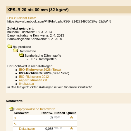
XPS–R 20 bis 60 mm (32 kg/m³)
Link zu dieser Seite:
Zuletzt geändert:
baubook-Richtwert: 13. 3. 2013
Bauphysikalische Kennwerte: 2. 4. 2013
Bauökologische Kennwerte: 8. 2. 2018
Bauprodukte
Dämmstoffe
Synthetische Dämmstoffe
•
XPS-Dämmplatten
Der Richtwert in allen Katalogen:
IBO-Richtwerte 2026 (Beta)
IBO-Richtwerte 2020
(diese Seite)
IBO-Richtwerte 2012
aspern klimafit 2.0
ökobaudat
In den fett gedruckten Katalogen ist der Richtwert identisch!
Kennwerte
Bauphysikalische Kennwerte
Kennwert
Richtw.
Einheit
Quelle
ρ
32
kg/m³
λ
r
Defaultwert
0,035
W/mK