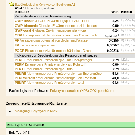
Bauökologische Kennwerte: Ecoinvent A1
A1-A3 Herstellungsphase
Indikator
Wert
Einheit
Kernindikatoren für die Umweltwirkung
GWP-fossil
Globales Erwärmungspotenzial - fossil
4,24
kg CO
Äq
2
GWP-biogenic
Globales Erwärmungspotenzial - biogen
0,00
kg CO
Äq
2
GWP-total
Globales Erwärmungspotenzial - total
4,24
kg CO
Äq
2
ODP
Abbaupotenzial der stratosphärischen Ozonschicht
-8
kg CFC-11
6,13·
10
AP
Versauerungspotenzial von Boden und Wasser
0,0155
kg SO
Äq.
2
EP
Eutrophierungspotenzial
0,00257
3-
kg PO
Ä
4
POCP
Bildungspotenzial für troposphärisches Ozon
0,00816
kg C
H
Äq
2
4
Indikatoren zur Beschreibung des Ressourceneinsatzes
PERE
Erneuerbare Primärenergie - als Energieträger
0,879
MJ/kg
PERM
Erneuerbare Primärenergie - als Rohstoff
0,00
MJ/kg
PERT
Erneuerbare Primärenergie - total
0,879
MJ/kg
PENRE
Nicht erneuerbare Primärenergie - als Energieträger
53,6
MJ/kg
PENRM
Nicht erneuerbare Primärenergie - als Rohstoff
40,0
MJ/kg
PENRT
Nicht erneuerbare Primärenergie - total
93,6
MJ/kg
Bauökologischer Richtwert:
Polystyrol extrudiert (XPS) CO2-geschäumt
Zugeordnete Entsorgungs-Richtwerte
Entsorgung, Polystyrol in MVA
EoL-Typ und Szenarien
EoL-Typ: XPS