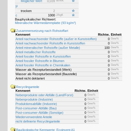
Möglicher Wert
0,039
W/mK
μ
trocken
2
c
1000
J/kgK
Bauphysikalischer Richtwert:
Mineralische Wärmedämmplatte (93 kg/m³)
Zusammensetzung nach Rohstoffart
Kennwert
Richtw.
Einheit
Anteil nachwachsender Rohstoffe (außer in Kunststoffen)
0
Gew%
Anteil nachwachsender Rohstoffe in Kunststoffen
0
Gew%
Anteil mineralischer Rohstoffe (außer Metalle)
100
Gew%
Anteil metallischer Rohstoffe
0
Gew%
Anteil fossiler Rohstoffe in Kunststoffen
0
Gew%
Anteil fossiler Rohstoffe in Bitumen
0
Gew%
Anteil fossiler Rohstoffe in Chemikalien
0
Gew%
Wasser als Rezepturbestandteil (Werk)
0
Gew%
Wasser als Rezepturbestandteil (Baustelle)
0
Gew%
Anteil nicht deklariert
0
Gew%
Recyclinganteile
Kennwert
Richtw.
Einheit
Nebenprodukte oder Abfälle (Land/Forst)
0
Gew%
Nebenprodukte (Industrie)
0
Gew%
Produktionsabfälle (Industrie)
0
Gew%
Post-consumer-Abfälle (Bau)
0
Gew%
Post-consumer-Abfälle (Sonstige)
0
Gew%
Wiederverwendete Anteile
0
Gew%
nicht definierte Recyclinganteile
0
Gew%
Bauökologische Kennwerte: Ecoinvent A1