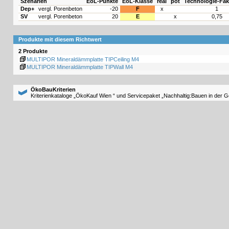
Szenarien
EoL-Punkte
EoL-Klasse
real
pot
Technologie-Fak
Dep+
vergl. Porenbeton
-20
F
x
1
SV
vergl. Porenbeton
20
E
x
0,75
Produkte mit diesem Richtwert
2 Produkte
MULTIPOR Mineraldämmplatte TIPCeiling M4
MULTIPOR Mineraldämmplatte TIPWall M4
ÖkoBauKriterien
Kriterienkataloge „ÖkoKauf Wien “ und Servicepaket „Nachhaltig:Bauen in der 