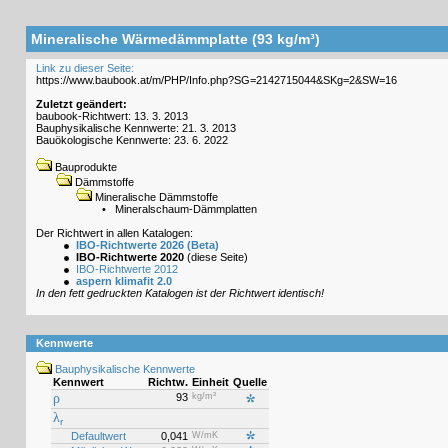
Mineralische Wärmedämmplatte (93 kg/m³)
Link zu dieser Seite:
Zuletzt geändert:
baubook-Richtwert: 13. 3. 2013
Bauphysikalische Kennwerte: 21. 3. 2013
Bauökologische Kennwerte: 23. 6. 2022
Bauprodukte
Dämmstoffe
Mineralische Dämmstoffe
•
Mineralschaum-Dämmplatten
Der Richtwert in allen Katalogen:
IBO-Richtwerte 2026 (Beta)
IBO-Richtwerte 2020
(diese Seite)
IBO-Richtwerte 2012
aspern klimafit 2.0
In den fett gedruckten Katalogen ist der Richtwert identisch!
Kennwerte
Bauphysikalische Kennwerte
Kennwert
Richtw.
Einheit
Quelle
ρ
93
kg/m³
λ
r
Defaultwert
0,041
W/mK