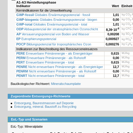
A1-A3 Herstellungsphase
Indikator
Wert
Einheit
Kernindikatoren für die Umweltwirkung
GWP-fossil
Globales Erwärmungspotenzial - fossil
1,01
kg CO
Ä
2
GWP-biogenic
Globales Erwärmungspotenzial - biogen
0,00
kg CO
Ä
2
GWP-total
Globales Erwärmungspotenzial - total
1,01
kg CO
Ä
2
ODP
Abbaupotenzial der stratosphärischen Ozonschicht
-8
kg CFC-1
8,39·
10
AP
Versauerungspotenzial von Boden und Wasser
0,00208
kg SO
Ä
2
EP
Eutrophierungspotenzial
0,000927
3-
kg PO
4
POCP
Bildungspotenzial für troposphärisches Ozon
0,000276
kg C
H
2
4
Indikatoren zur Beschreibung des Ressourceneinsatzes
PERE
Erneuerbare Primärenergie - als Energieträger
0,615
MJ/kg
PERM
Erneuerbare Primärenergie - als Rohstoff
0,00
MJ/kg
PERT
Erneuerbare Primärenergie - total
0,615
MJ/kg
PENRE
Nicht erneuerbare Primärenergie - als Energieträger
12,7
MJ/kg
PENRM
Nicht erneuerbare Primärenergie - als Rohstoff
0,00
MJ/kg
PENRT
Nicht erneuerbare Primärenergie - total
12,7
MJ/kg
Bauökologischer Richtwert:
Mineralschaumplatte
Zugeordnete Entsorgungs-Richtwerte
Entsorgung, Baurestmassen auf Deponie
Entsorgung, mineral. Baustoff zu Recycling
EoL-Typ und Szenarien
EoL-Typ: Mineralplatte