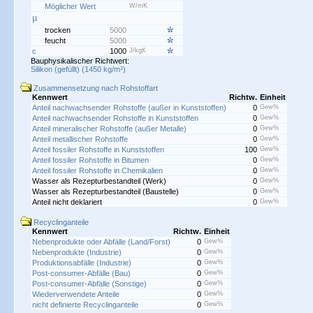
Möglicher Wert
W/mK
μ
trocken
5000
feucht
5000
c
1000
J/kgK
Bauphysikalischer Richtwert:
Silikon (gefüllt) (1450 kg/m³)
Zusammensetzung nach Rohstoffart
Kennwert
Richtw.
Einheit
Anteil nachwachsender Rohstoffe (außer in Kunststoffen)
0
Gew%
Anteil nachwachsender Rohstoffe in Kunststoffen
0
Gew%
Anteil mineralischer Rohstoffe (außer Metalle)
0
Gew%
Anteil metallischer Rohstoffe
0
Gew%
Anteil fossiler Rohstoffe in Kunststoffen
100
Gew%
Anteil fossiler Rohstoffe in Bitumen
0
Gew%
Anteil fossiler Rohstoffe in Chemikalien
0
Gew%
Wasser als Rezepturbestandteil (Werk)
0
Gew%
Wasser als Rezepturbestandteil (Baustelle)
0
Gew%
Anteil nicht deklariert
0
Gew%
Recyclinganteile
Kennwert
Richtw.
Einheit
Nebenprodukte oder Abfälle (Land/Forst)
0
Gew%
Nebenprodukte (Industrie)
0
Gew%
Produktionsabfälle (Industrie)
0
Gew%
Post-consumer-Abfälle (Bau)
0
Gew%
Post-consumer-Abfälle (Sonstige)
0
Gew%
Wiederverwendete Anteile
0
Gew%
nicht definierte Recyclinganteile
0
Gew%