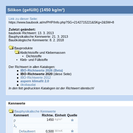
Silikon (gefüllt) (1450 kg/m³)
Link zu dieser Seite:
Zuletzt geändert:
baubook-Richtwert: 13. 3. 2013
Bauphysikalische Kennwerte: 21. 3. 2013
Bauökologische Kennwerte: 8. 2. 2018
Bauprodukte
Abdichtstoffe und Klebemassen
•
Dichtstoffe
•
Kleb- und Füllstoffe
Der Richtwert in allen Katalogen:
IBO-Richtwerte 2026 (Beta)
IBO-Richtwerte 2020
(diese Seite)
IBO-Richtwerte 2012
aspern klimafit 2.0
ökobaudat
In den fett gedruckten Katalogen ist der Richtwert identisch!
Kennwerte
Bauphysikalische Kennwerte
Kennwert
Richtw.
Einheit
Quelle
ρ
1450
kg/m³
λ
r
Defaultwert
0,500
W/mK