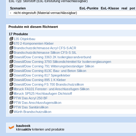
EoL-Typ: Störstoff (EoL-Einstufung vernachlässigbar)
Szenarien
EoL-Punkte
EoL-Klasse
real
pot
-
nicht eingestuft (Material vernachlässigbar)
Produkte mit diesem Richtwert
17 Produkte
135 Objektbau
670 2-Komponenten Kleber
Brandschutzdichtmasse Acryl CFS-S ACR
Brandschutzdichtmasse Silikon CFS-S SIL
Dowsil/Dow Corning 3363 2K Isolierglasrandverbund
Dowsil/Dow Corning 3793 Silikondichtmittel für Isolierverglasungen
Dowsil/Dow Corning 791 Witterungsbeständiger Silikon
Dowsil/Dow Corning 813C Bau- und Beton Silikon
Dowsil/Dow Corning 817 Spiegelkleber
Dowsil/Dow Corning 895 1 K Kleber
Dowsil/Dow Corning FS 700 Brandschutzsilikon
illbruck FA101 Fenster- und Anschlussfugen-Silikon
illbruck SP525 Hochbaufugen Dichtstoff
PTW Das Acryl 250 BF
PTW Das Anschlussfugensilikon
PTW Das Sanitärsilikon
Würth Brandschutzsilikon
baubook
klima
aktiv
kriterien und produkte