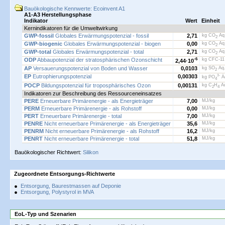
Bauökologische Kennwerte: Ecoinvent A1
A1-A3 Herstellungsphase
Indikator
Wert
Einheit
Kernindikatoren für die Umweltwirkung
GWP-fossil
Globales Erwärmungspotenzial - fossil
2,71
kg CO
Äq.
2
GWP-biogenic
Globales Erwärmungspotenzial - biogen
0,00
kg CO
Äq.
2
GWP-total
Globales Erwärmungspotenzial - total
2,71
kg CO
Äq.
2
ODP
Abbaupotenzial der stratosphärischen Ozonschicht
-6
kg CFC-11
2,44·
10
AP
Versauerungspotenzial von Boden und Wasser
0,0103
kg SO
Äq.
2
EP
Eutrophierungspotenzial
0,00303
3-
kg PO
Äq
4
POCP
Bildungspotenzial für troposphärisches Ozon
0,00131
kg C
H
Äq
2
4
Indikatoren zur Beschreibung des Ressourceneinsatzes
PERE
Erneuerbare Primärenergie - als Energieträger
7,00
MJ/kg
PERM
Erneuerbare Primärenergie - als Rohstoff
0,00
MJ/kg
PERT
Erneuerbare Primärenergie - total
7,00
MJ/kg
PENRE
Nicht erneuerbare Primärenergie - als Energieträger
35,6
MJ/kg
PENRM
Nicht erneuerbare Primärenergie - als Rohstoff
16,2
MJ/kg
PENRT
Nicht erneuerbare Primärenergie - total
51,8
MJ/kg
Bauökologischer Richtwert:
Silikon
Zugeordnete Entsorgungs-Richtwerte
Entsorgung, Baurestmassen auf Deponie
Entsorgung, Polystyrol in MVA
EoL-Typ und Szenarien