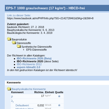
EPS-T 1000 grau/schwarz (17 kg/m³) - HBCD-frei
Link zu dieser Seite:
Zuletzt geändert:
baubook-Richtwert: 27. 2. 2018
Bauphysikalische Kennwerte: 6. 6. 2013
Bauökologische Kennwerte: 3. 4. 2019
Bauprodukte
Dämmstoffe
Synthetische Dämmstoffe
•
EPS-Dämmstoffe
Der Richtwert in allen Katalogen:
IBO-Richtwerte 2026 (Beta)
IBO-Richtwerte 2020
(diese Seite)
IBO-Richtwerte 2012
aspern klimafit 2.0
In den fett gedruckten Katalogen ist der Richtwert identisch!
Kennwerte
Bauphysikalische Kennwerte
Kennwert
Richtw.
Einheit
Quelle
ρ
17
kg/m³
λ
r
Defaultwert
0,032
W/mK
W/mK