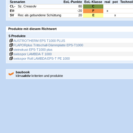
Szenarien
EoL-Punkte
EoL-Klasse
real
pot
Technol
CL-
Sz. Creasolv
80
C
EV-
-20
F
x
SV
Rec als gebundene Schüttung
20
E
x
Produkte mit diesem Richtwert
5 Produkte
AUSTROTHERM EPS T1000 PLUS
FLAPORplus Trittschall-Dämmplatte EPS-T1000
steinokust EPS-T1000 plus
swisspor LAMBDA-T 1000
swisspor Roll LAMBDA EPS-T PE 1000
baubook
klima
aktiv
kriterien und produkte