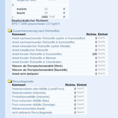
Möglicher Wert
μ
trocken
60
feucht
60
c
1450
J/kgK
Bauphysikalischer Richtwert:
EPS-T 1000 grau/schwarz (17 kg/m³)
Zusammensetzung nach Rohstoffart
Kennwert
Richtw.
Einheit
Anteil nachwachsender Rohstoffe (außer in Kunststoffen)
0
Gew%
Anteil nachwachsender Rohstoffe in Kunststoffen
0
Gew%
Anteil mineralischer Rohstoffe (außer Metalle)
0
Gew%
Anteil metallischer Rohstoffe
0
Gew%
Anteil fossiler Rohstoffe in Kunststoffen
100
Gew%
Anteil fossiler Rohstoffe in Bitumen
0
Gew%
Anteil fossiler Rohstoffe in Chemikalien
0
Gew%
Wasser als Rezepturbestandteil (Werk)
0
Gew%
Wasser als Rezepturbestandteil (Baustelle)
0
Gew%
Anteil nicht deklariert
0
Gew%
Recyclinganteile
Kennwert
Richtw.
Einheit
Nebenprodukte oder Abfälle (Land/Forst)
0
Gew%
Nebenprodukte (Industrie)
0
Gew%
Produktionsabfälle (Industrie)
0
Gew%
Post-consumer-Abfälle (Bau)
0
Gew%
Post-consumer-Abfälle (Sonstige)
0
Gew%
Wiederverwendete Anteile
0
Gew%
nicht definierte Recyclinganteile
0
Gew%