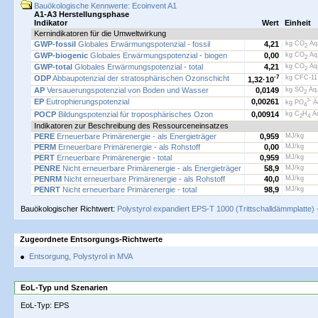
Bauökologische Kennwerte: Ecoinvent A1
A1-A3 Herstellungsphase
Indikator
Wert
Einheit
Kernindikatoren für die Umweltwirkung
GWP-fossil
Globales Erwärmungspotenzial - fossil
4,21
kg CO
Äq.
2
GWP-biogenic
Globales Erwärmungspotenzial - biogen
0,00
kg CO
Äq.
2
GWP-total
Globales Erwärmungspotenzial - total
4,21
kg CO
Äq.
2
ODP
Abbaupotenzial der stratosphärischen Ozonschicht
-7
kg CFC-11
1,32·
10
AP
Versauerungspotenzial von Boden und Wasser
0,0149
kg SO
Äq.
2
EP
Eutrophierungspotenzial
0,00261
3-
kg PO
Äq
4
POCP
Bildungspotenzial für troposphärisches Ozon
0,00914
kg C
H
Äq
2
4
Indikatoren zur Beschreibung des Ressourceneinsatzes
PERE
Erneuerbare Primärenergie - als Energieträger
0,959
MJ/kg
PERM
Erneuerbare Primärenergie - als Rohstoff
0,00
MJ/kg
PERT
Erneuerbare Primärenergie - total
0,959
MJ/kg
PENRE
Nicht erneuerbare Primärenergie - als Energieträger
58,9
MJ/kg
PENRM
Nicht erneuerbare Primärenergie - als Rohstoff
40,0
MJ/kg
PENRT
Nicht erneuerbare Primärenergie - total
98,9
MJ/kg
Bauökologischer Richtwert:
Polystyrol expandiert EPS-T 1000 (Trittschalldämmplatte)
Zugeordnete Entsorgungs-Richtwerte
Entsorgung, Polystyrol in MVA
EoL-Typ und Szenarien
EoL-Typ: EPS