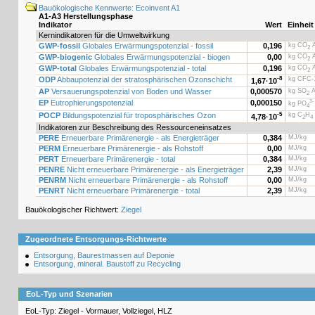
Bauökologische Kennwerte: Ecoinvent A1
A1-A3 Herstellungsphase
Indikator
Wert
Einheit
Kernindikatoren für die Umweltwirkung
GWP-fossil
Globales Erwärmungspotenzial - fossil
0,196
kg CO
Ä
2
GWP-biogenic
Globales Erwärmungspotenzial - biogen
0,00
kg CO
Ä
2
GWP-total
Globales Erwärmungspotenzial - total
0,196
kg CO
Ä
2
ODP
Abbaupotenzial der stratosphärischen Ozonschicht
-8
kg CFC-1
1,67·
10
AP
Versauerungspotenzial von Boden und Wasser
0,000570
kg SO
Ä
2
EP
Eutrophierungspotenzial
0,000150
3-
kg PO
4
POCP
Bildungspotenzial für troposphärisches Ozon
-5
kg C
H
4,78·
10
2
4
Indikatoren zur Beschreibung des Ressourceneinsatzes
PERE
Erneuerbare Primärenergie - als Energieträger
0,384
MJ/kg
PERM
Erneuerbare Primärenergie - als Rohstoff
0,00
MJ/kg
PERT
Erneuerbare Primärenergie - total
0,384
MJ/kg
PENRE
Nicht erneuerbare Primärenergie - als Energieträger
2,39
MJ/kg
PENRM
Nicht erneuerbare Primärenergie - als Rohstoff
0,00
MJ/kg
PENRT
Nicht erneuerbare Primärenergie - total
2,39
MJ/kg
Bauökologischer Richtwert:
Ziegel
Zugeordnete Entsorgungs-Richtwerte
Entsorgung, Baurestmassen auf Deponie
Entsorgung, mineral. Baustoff zu Recycling
EoL-Typ und Szenarien
EoL-Typ: Ziegel - Vormauer, Vollziegel, HLZ