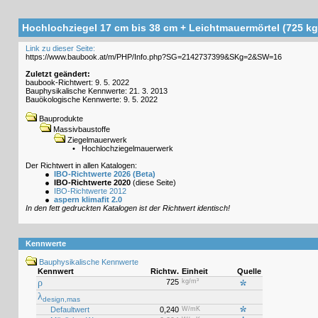
Hochlochziegel 17 cm bis 38 cm + Leichtmauermörtel (725 kg
Link zu dieser Seite:
Zuletzt geändert:
baubook-Richtwert: 9. 5. 2022
Bauphysikalische Kennwerte: 21. 3. 2013
Bauökologische Kennwerte: 9. 5. 2022
Bauprodukte
Massivbaustoffe
Ziegelmauerwerk
•
Hochlochziegelmauerwerk
Der Richtwert in allen Katalogen:
IBO-Richtwerte 2026 (Beta)
IBO-Richtwerte 2020
(diese Seite)
IBO-Richtwerte 2012
aspern klimafit 2.0
In den fett gedruckten Katalogen ist der Richtwert identisch!
Kennwerte
Bauphysikalische Kennwerte
Kennwert
Richtw.
Einheit
Quelle
ρ
725
kg/m³
λ
design,mas
Defaultwert
0,240
W/mK