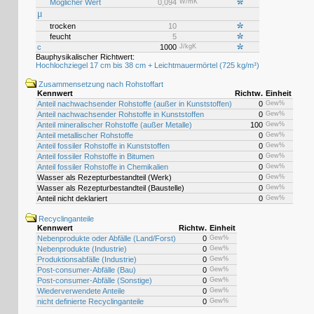
Möglicher Wert
0,094
W/mK
μ
trocken
10
feucht
5
c
1000
J/kgK
Bauphysikalischer Richtwert:
Hochlochziegel 17 cm bis 38 cm + Leichtmauermörtel (725 kg/m³)
Zusammensetzung nach Rohstoffart
Kennwert
Richtw.
Einheit
Anteil nachwachsender Rohstoffe (außer in Kunststoffen)
0
Gew%
Anteil nachwachsender Rohstoffe in Kunststoffen
0
Gew%
Anteil mineralischer Rohstoffe (außer Metalle)
100
Gew%
Anteil metallischer Rohstoffe
0
Gew%
Anteil fossiler Rohstoffe in Kunststoffen
0
Gew%
Anteil fossiler Rohstoffe in Bitumen
0
Gew%
Anteil fossiler Rohstoffe in Chemikalien
0
Gew%
Wasser als Rezepturbestandteil (Werk)
0
Gew%
Wasser als Rezepturbestandteil (Baustelle)
0
Gew%
Anteil nicht deklariert
0
Gew%
Recyclinganteile
Kennwert
Richtw.
Einheit
Nebenprodukte oder Abfälle (Land/Forst)
0
Gew%
Nebenprodukte (Industrie)
0
Gew%
Produktionsabfälle (Industrie)
0
Gew%
Post-consumer-Abfälle (Bau)
0
Gew%
Post-consumer-Abfälle (Sonstige)
0
Gew%
Wiederverwendete Anteile
0
Gew%
nicht definierte Recyclinganteile
0
Gew%