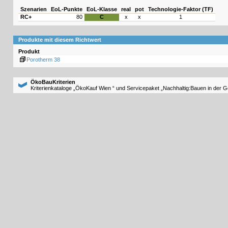
Szenarien
EoL-Punkte
EoL-Klasse
real
pot
Technologie-Faktor (TF)
RC+
80
C
x
x
1
Produkte mit diesem Richtwert
Produkt
Porotherm 38
ÖkoBauKriterien
Kriterienkataloge „ÖkoKauf Wien “ und Servicepaket „Nachhaltig:Bauen in der 