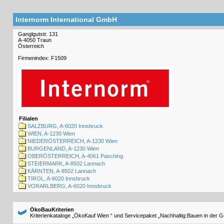
Internorm International GmbH
Ganglgutstr. 131
A-4050 Traun
Österreich
Firmenindex: F1509
Filialen
SALZBURG, A-6020 Innsbruck
WIEN, A-1230 Wien
NIEDERÖSTERREICH, A-1230 Wien
BURGENLAND, A-1230 Wien
OBERÖSTERREICH, A-4061 Pasching
STEIERMARK, A-8502 Lannach
KÄRNTEN, A-8502 Lannach
TIROL, A-6020 Innsbruck
VORARLBERG, A-6020 Innsbruck
ÖkoBauKriterien
Kriterienkataloge „ÖkoKauf Wien “ und Servicepaket „Nachhaltig:Bauen in der 