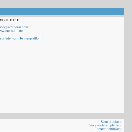
800/11 111 111
fice@internorm.com
ww.internorm.com
zur Internorm Firmenplattform
Seite drucken
Seite weiterempfehlen
Fenster schließen