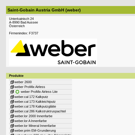
Saint-Gobain Austria GmbH (weber)
Unterkainisch 24
A-8990 Bad Aussee
Österreich
Firmenindex: F3737
Produkte
weber 2600
weber ProMix Airless
weber ProMix Airless Lite
weber.cal 172 Kalkputz
weber.cal 173 Kalkleichtputz
weber.cal 178 Kalkputzglätte
weber.cal 286 Kalkstruktruspachtel
weber.lor 2000 Innenfarbe
weber.lor A Innenfarbe
weber.lor Mineral Innenfarbe
weber.prim EM-Grundierung