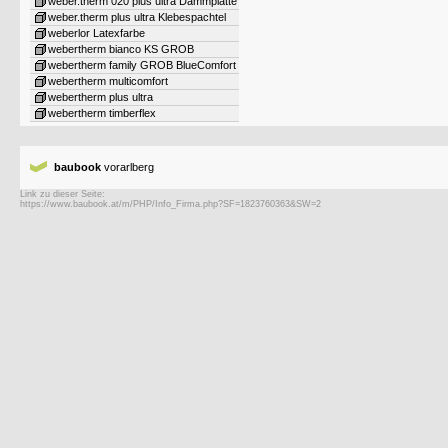
weber.therm 020 plus ultra Dämmplatte
weber.therm plus ultra Klebespachtel
weberlor Latexfarbe
webertherm bianco KS GROB
webertherm family GROB BlueComfort
webertherm multicomfort
webertherm plus ultra
webertherm timberflex
baubook
vorarlberg
Link zu dieser Seite: