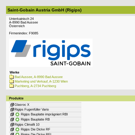
Saint-Gobain Austria GmbH (Rigips)
Unterkainisch 24
A-8990 Bad Aussee
Österreich
Firmenindex: F9085
Werke
Bad Aussee, A-8990 Bad Aussee
Marketing und Verkauf, A-1230 Wien
Puchberg, A-2734 Puchberg
Produkte
Glasroc X
Rigips Fugenfüller Vario
Rigips Bauplatte imprägniert RBI
Rigips Bauplatte RB
Rigips Climafit 10
Rigips Die Dicke RF
Rigips Die Dicke RFI