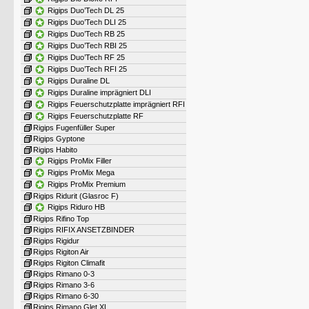
Rigips Duo’Tech DL 25
Rigips Duo’Tech DLI 25
Rigips Duo’Tech RB 25
Rigips Duo’Tech RBI 25
Rigips Duo’Tech RF 25
Rigips Duo’Tech RFI 25
Rigips Duraline DL
Rigips Duraline imprägniert DLI
Rigips Feuerschutzplatte imprägniert RFI
Rigips Feuerschutzplatte RF
Rigips Fugenfüller Super
Rigips Gyptone
Rigips Habito
Rigips ProMix Filler
Rigips ProMix Mega
Rigips ProMix Premium
Rigips Ridurit (Glasroc F)
Rigips Riduro HB
Rigips Rifino Top
Rigips RIFIX ANSETZBINDER
Rigips Rigidur
Rigips Rigiton Air
Rigips Rigiton Climafit
Rigips Rimano 0-3
Rigips Rimano 3-6
Rigips Rimano 6-30
Rigips Rimano Glet XL