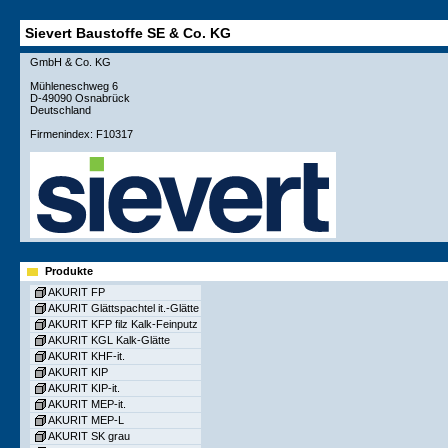
Sievert Baustoffe SE & Co. KG
GmbH & Co. KG
Mühleneschweg 6
D-49090 Osnabrück
Deutschland
Firmenindex: F10317
Produkte
AKURIT FP
AKURIT Glättspachtel it.-Glätte
AKURIT KFP filz Kalk-Feinputz
AKURIT KGL Kalk-Glätte
AKURIT KHF-it.
AKURIT KIP
AKURIT KIP-it.
AKURIT MEP-it.
AKURIT MEP-L
AKURIT SK grau