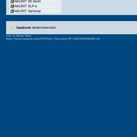
AKURIT SK leicht
AKURIT SLP-it.
AKURIT Variostar
baubook
niederösterreich
Link zu dieser Seite: