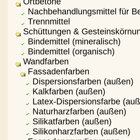
Ortbetone
Nachbehandlungsmittel für B
Trennmittel
Schüttungen & Gesteinskörnu
Bindemittel (mineralisch)
Bindemittel (organisch)
Wandfarben
Fassadenfarben
Dispersionsfarben (außen)
Kalkfarben (außen)
Latex-Dispersionsfarbe (au
Naturharzfarben (außen)
Silikatfarben (außen)
Silikonharzfarben (außen)