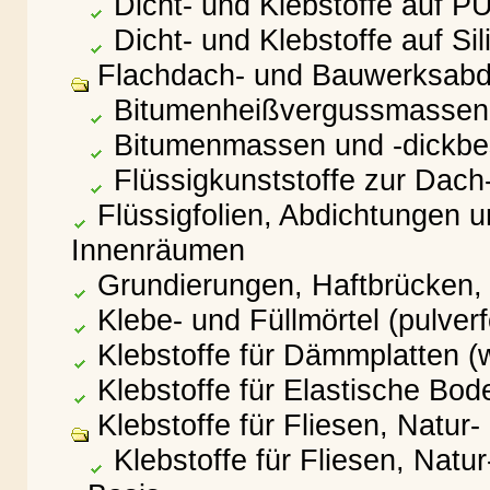
Dicht- und Klebstoffe auf P
Dicht- und Klebstoffe auf Sil
Flachdach- und Bauwerksabd
Bitumenheißvergussmassen
Bitumenmassen und -dickbe
Flüssigkunststoffe zur Dac
Flüssigfolien, Abdichtungen 
Innenräumen
Grundierungen, Haftbrücken, 
Klebe- und Füllmörtel (pulve
Klebstoffe für Dämmplatten (
Klebstoffe für Elastische Bo
Klebstoffe für Fliesen, Natur-
Klebstoffe für Fliesen, Natu