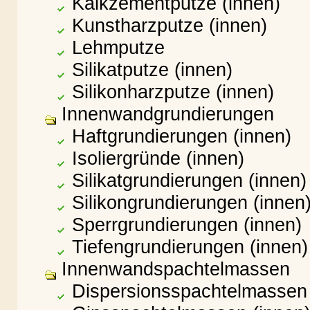
Kalkzementputze (innen)
Kunstharzputze (innen)
Lehmputze
Silikatputze (innen)
Silikonharzputze (innen)
Innenwandgrundierungen
Haftgrundierungen (innen)
Isoliergründe (innen)
Silikatgrundierungen (innen)
Silikongrundierungen (innen
Sperrgrundierungen (innen)
Tiefengrundierungen (innen)
Innenwandspachtelmassen
Dispersionsspachtelmassen 