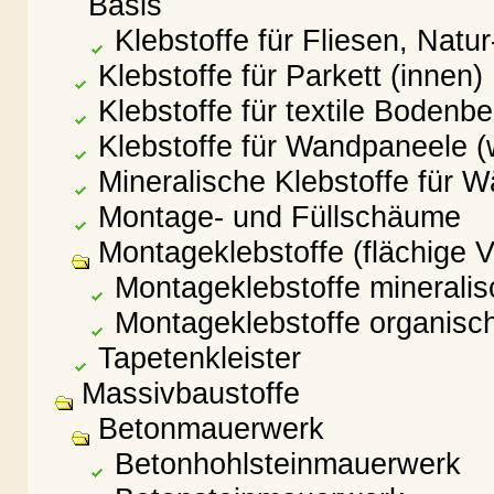
Basis
Klebstoffe für Fliesen, Natu
Klebstoffe für Parkett (innen)
Klebstoffe für textile Bodenb
Klebstoffe für Wandpaneele (
Mineralische Klebstoffe fü
Montage- und Füllschäume
Montageklebstoffe (flächige 
Montageklebstoffe mineralis
Montageklebstoffe organisc
Tapetenkleister
Massivbaustoffe
Betonmauerwerk
Betonhohlsteinmauerwerk