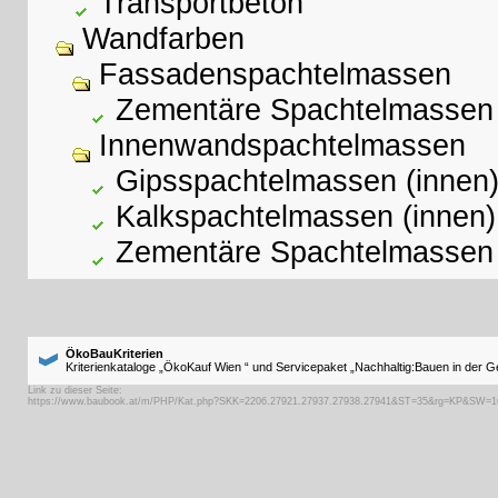
Transportbeton
Wandfarben
Fassadenspachtelmassen
Zementäre Spachtelmassen
Innenwandspachtelmassen
Gipsspachtelmassen (innen
Kalkspachtelmassen (innen)
Zementäre Spachtelmassen 
ÖkoBauKriterien
Kriterienkataloge „ÖkoKauf Wien “ und Servicepaket „Nachhaltig:Bauen in der 
Link zu dieser Seite: