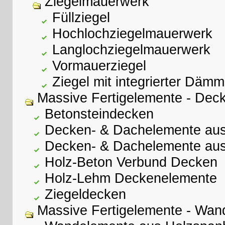
Ziegelmauerwerk
Füllziegel
Hochlochziegelmauerwerk
Langlochziegelmauerwerk
Vormauerziegel
Ziegel mit integrierter Däm
Massive Fertigelemente - Dec
Betonsteindecken
Decken- & Dachelemente aus
Decken- & Dachelemente aus
Holz-Beton Verbund Decken
Holz-Lehm Deckenelemente
Ziegeldecken
Massive Fertigelemente - Wan