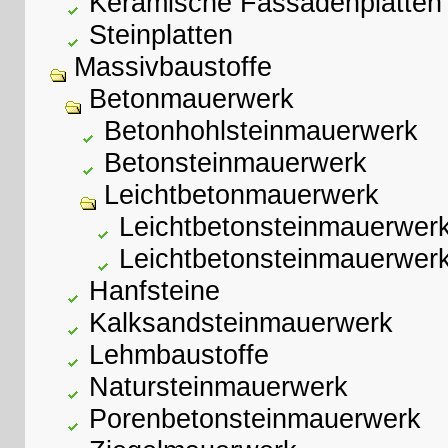
Keramische Fassadenplatten
Steinplatten
Massivbaustoffe
Betonmauerwerk
Betonhohlsteinmauerwerk
Betonsteinmauerwerk
Leichtbetonmauerwerk
Leichtbetonsteinmauerwerk
Leichtbetonsteinmauerwerk
Hanfsteine
Kalksandsteinmauerwerk
Lehmbaustoffe
Natursteinmauerwerk
Porenbetonsteinmauerwerk