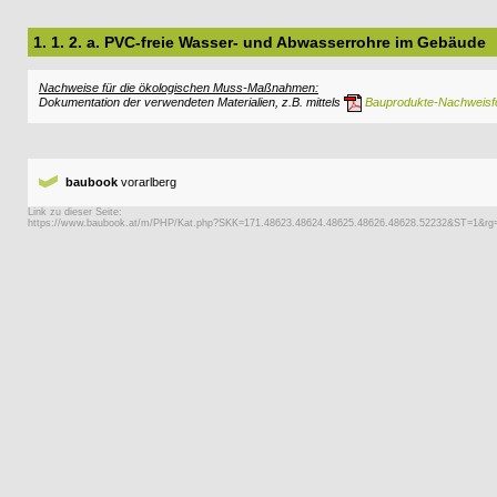
1. 1. 2. a. PVC-freie Wasser- und Abwasserrohre im Gebäude
Nachweise für die ökologischen Muss-Maßnahmen:
Dokumentation der verwendeten Materialien, z.B. mittels
Bauprodukte-Nachweisf
baubook
vorarlberg
Link zu dieser Seite: