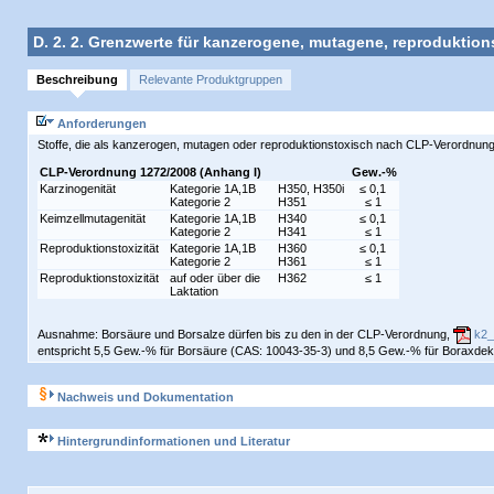
D. 2. 2. Grenzwerte für kanzerogene, mutagene, reproduktio
Beschreibung
Relevante Produktgruppen
Anforderungen
Stoffe, die als kanzerogen, mutagen oder reproduktionstoxisch nach CLP-Verordnung 
CLP-Verordnung 1272/2008 (Anhang I)
Gew.-%
Karzinogenität
Kategorie 1A,1B
H350, H350i
≤ 0,1
Kategorie 2
H351
≤ 1
Keimzellmutagenität
Kategorie 1A,1B
H340
≤ 0,1
Kategorie 2
H341
≤ 1
Reproduktionstoxizität
Kategorie 1A,1B
H360
≤ 0,1
Kategorie 2
H361
≤ 1
Reproduktionstoxizität
auf oder über die
H362
≤ 1
Laktation
Ausnahme: Borsäure und Borsalze dürfen bis zu den in der CLP-Verordnung,
k2_
entspricht 5,5 Gew.-% für Borsäure (CAS: 10043-35-3) und 8,5 Gew.-% für Boraxdek
Nachweis und Dokumentation
Hintergrundinformationen und Literatur