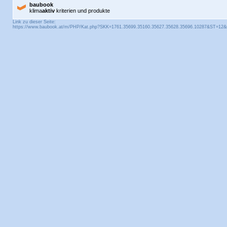
baubook
klima
aktiv
kriterien und produkte
Link zu dieser Seite: