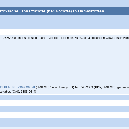
nstoxische Einsatzstoffe (KMR-Stoffe) in Dämmstoffen
1272/2008 eingestuft sind (siehe Tabelle), dürfen bis zu maximal folgenden Gewichtsprozent
CLPEG_Nr_7902009.pdf
(8,48 MB) Verordnung (EG) Nr. 790/2009 (PDF, 8,48 MB), genannte
ahydrat (CAS: 1303-96-4).