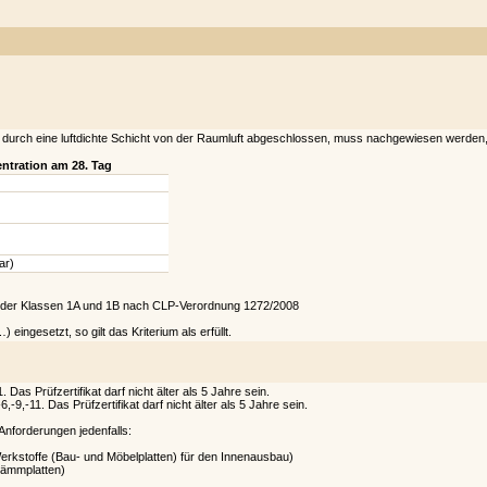
 durch eine luftdichte Schicht von der Raumluft abgeschlossen, muss nachgewiesen werden
tration am 28. Tag
ar)
w. der Klassen 1A und 1B nach CLP-Verordnung 1272/2008
ingesetzt, so gilt das Kriterium als erfüllt.
 Prüfzertifikat darf nicht älter als 5 Jahre sein.
11. Das Prüfzertifikat darf nicht älter als 5 Jahre sein.
Anforderungen jedenfalls:
erkstoffe (Bau- und Möbelplatten) für den Innenausbau)
rdämmplatten)