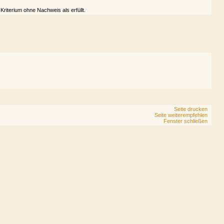
riterium ohne Nachweis als erfüllt.
Seite drucken
Seite weiterempfehlen
Fenster schließen