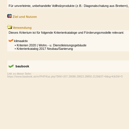
Für unverleimte, unbehandelte Vollholzprodukte (z.B.: Diagonalschalung aus Brettern),
Ziel und Nutzen
Verwendung
Dieses Kriterium ist für folgende Kriterienkataloge und Förderungsmodelle relevant:
klimaaktiv
• Kriterien 2020 | Wohn.- u. Dienstleistungsgebäude
• Kriterienkatalog 2017 Neubau/Sanierung
baubook
Link zu dieser Seite: