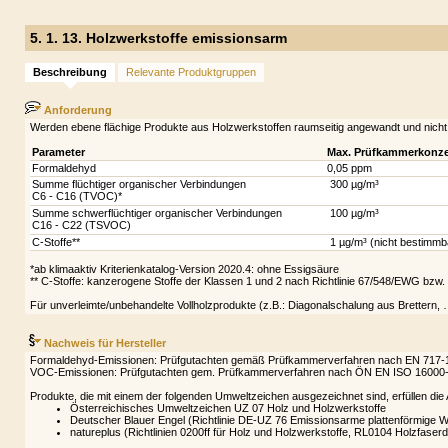
5. 1. 13. Holzwerkstoffe emissionsarm
Beschreibung
Relevante Produktgruppen
Anforderung
Werden ebene flächige Produkte aus Holzwerkstoffen raumseitig angewandt und nicht
Parameter
Max. Prüfkammerkonzen
Formaldehyd
0,05 ppm
Summe flüchtiger organischer Verbindungen
300 µg/m³
C6 - C16 (TVOC)*
Summe schwerflüchtiger organischer Verbindungen
100 µg/m³
C16 - C22 (TSVOC)
C-Stoffe**
1 µg/m³ (nicht bestimmb
*ab klimaaktiv Kriterienkatalog-Version 2020.4: ohne Essigsäure
** C-Stoffe: kanzerogene Stoffe der Klassen 1 und 2 nach Richtlinie 67/548/EWG bz
Für unverleimte/unbehandelte Vollholzprodukte (z.B.: Diagonalschalung aus Brettern, …) e
Nachweis für Hersteller
Formaldehyd-Emissionen: Prüfgutachten gemäß Prüfkammerverfahren nach EN 717-1. Das
VOC-Emissionen: Prüfgutachten gem. Prüfkammerverfahren nach ÖN EN ISO 16000-6,-9,-
Produkte, die mit einem der folgenden Umweltzeichen ausgezeichnet sind, erfüllen die 
Österreichisches Umweltzeichen UZ 07 Holz und Holzwerkstoffe
Deutscher Blauer Engel (Richtlinie DE-UZ 76 Emissionsarme plattenförmige W
natureplus (Richtlinien 0200ff für Holz und Holzwerkstoffe, RL0104 Holzfase