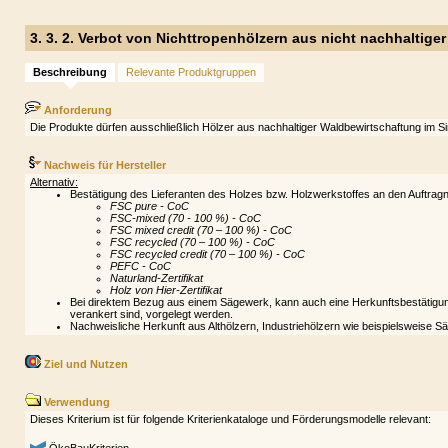
3. 3. 2. Verbot von Nichttropenhölzern aus nicht nachhaltig
Beschreibung
Relevante Produktgruppen
Anforderung
Die Produkte dürfen ausschließlich Hölzer aus nachhaltiger Waldbewirtschaftung im S
Nachweis für Hersteller
Alternativ:
Bestätigung des Lieferanten des Holzes bzw. Holzwerkstoffes an den Auftragn
FSC pure - CoC
FSC-mixed (70 - 100 %) - CoC
FSC mixed credit (70 – 100 %) - CoC
FSC recycled (70 – 100 %) - CoC
FSC recycled credit (70 – 100 %) - CoC
PEFC - CoC
Naturland-Zertifikat
Holz von Hier-Zertifikat
Bei direktem Bezug aus einem Sägewerk, kann auch eine Herkunftsbestätigung
verankert sind, vorgelegt werden.
Nachweisliche Herkunft aus Althölzern, Industriehölzern wie beispielsweise S
Ziel und Nutzen
Verwendung
Dieses Kriterium ist für folgende Kriterienkataloge und Förderungsmodelle relevant: