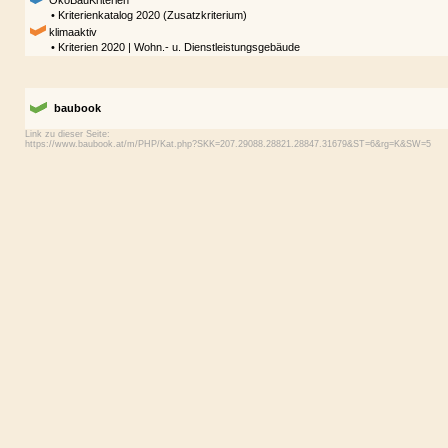
ÖkoBauKriterien
• Kriterienkatalog 2020 (Zusatzkriterium)
klimaaktiv
• Kriterien 2020 | Wohn.- u. Dienstleistungsgebäude
baubook
Link zu dieser Seite: