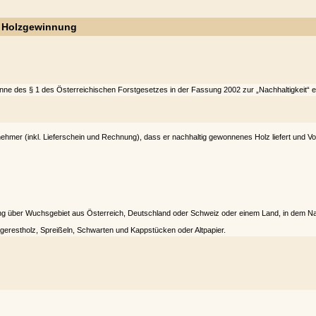
er Holzgewinnung
inne des § 1 des Österreichischen Forstgesetzes in der Fassung 2002 zur „Nachhaltigkeit“ e
ehmer (inkl. Lieferschein und Rechnung), dass er nachhaltig gewonnenes Holz liefert und Vo
 über Wuchsgebiet aus Österreich, Deutschland oder Schweiz oder einem Land, in dem Nachh
ägerestholz, Spreißeln, Schwarten und Kappstücken oder Altpapier.